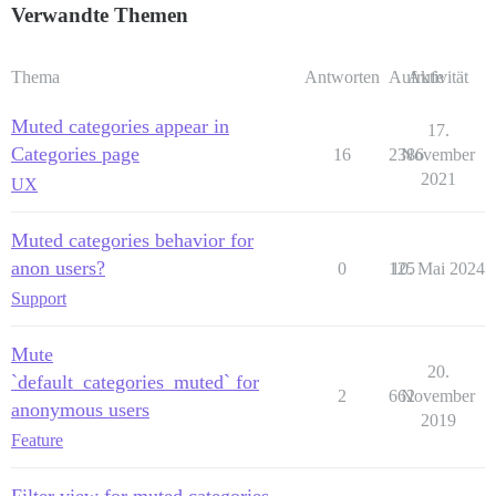
Verwandte Themen
Thema
Antworten
Aufrufe
Aktivität
Muted categories appear in
17.
Categories page
16
2386
November
2021
UX
Muted categories behavior for
anon users?
0
125
10. Mai 2024
Support
Mute
20.
`default_categories_muted` for
2
662
November
anonymous users
2019
Feature
Filter view for muted categories