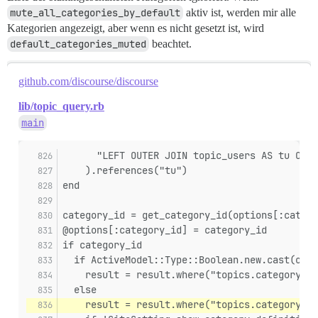
mute_all_categories_by_default
aktiv ist, werden mir alle
Kategorien angezeigt, aber wenn es nicht gesetzt ist, wird
default_categories_muted
beachtet.
github.com/discourse/discourse
lib/topic_query.rb
main
      "LEFT OUTER JOIN topic_users AS tu ON (
    ).references("tu")
end
category_id = get_category_id(options[:catego
@options[:category_id] = category_id
if category_id
  if ActiveModel::Type::Boolean.new.cast(opti
    result = result.where("topics.category_id
  else
    result = result.where("topics.category_id