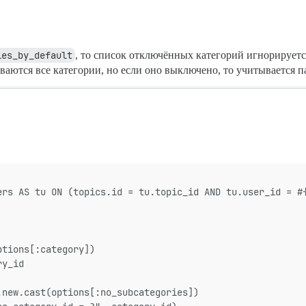
ies_by_default
, то список отключённых категорий игнорирует
аются все категории, но если оно выключено, то учитывается 
ers AS tu ON (topics.id = tu.topic_id AND tu.user_id = #
ptions[:category])
ry_id
.new.cast(options[:no_subcategories])