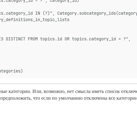
cs.category_id = ?", category_id)
cs.category_id IN (?)", Category.subcategory_ids(categor
ry_definitions_in_topic_lists
IS DISTINCT FROM topics.id OR topics.category_id = ?",
ategories)
ые категории. Или, возможно, нет смысла иметь список отключ
предположить, что если по умолчанию отключены все категории