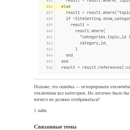
    result = result.where("topi
  else
    result = result.where("topi
    if !SiteSetting.show_catego
      result =
        result.where(
          "categories.topic_id 
          category_id,
        )
    end
  end
  result = result.references(:c
Похоже, это ошибка — игнорировать отключённ
отключены все категории. Но логично было бы 
ничего не должно отображаться?
1 лайк
Связанные темы