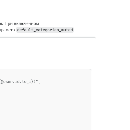
ся. При включённом
параметр
default_categories_muted
.
{@user.id.to_i})",