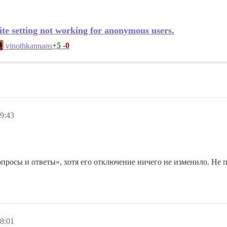
ite setting not working for anonymous users.
+5
-0
vinothkannans
9:43
росы и ответы», хотя его отключение ничего не изменило. Не п
8:01