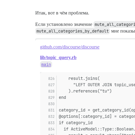
Итак, вот в чём проблема.
Если установлено значение
mute_all_categor
mute_all_categories_by_default
мне показыв
github.com/discourse/discourse
lib/topic_query.rb
main
    result.joins(
      "LEFT OUTER JOIN topic_us
    ).references("tu")
end
category_id = get_category_id(o
@options[:category_id] = catego
if category_id
  if ActiveModel::Type::Boolean