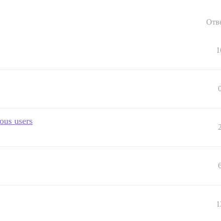
Отв
1
ous users
1