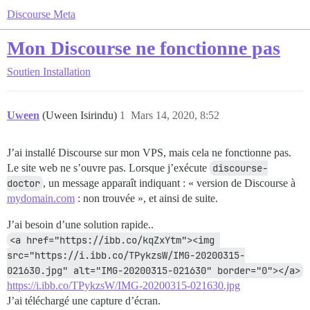
Discourse Meta
Mon Discourse ne fonctionne pas
Soutien
Installation
Uween
(Uween Isirindu)
1
Mars 14, 2020, 8:52
J’ai installé Discourse sur mon VPS, mais cela ne fonctionne pas.
Le site web ne s’ouvre pas. Lorsque j’exécute
discourse-
doctor
, un message apparaît indiquant : « version de Discourse à
mydomain.com
: non trouvée », et ainsi de suite.
J’ai besoin d’une solution rapide..
<a href="https://ibb.co/kqZxYtm"><img 
src="https://i.ibb.co/TPykzsW/IMG-20200315-
021630.jpg" alt="IMG-20200315-021630" border="0"></a>
https://i.ibb.co/TPykzsW/IMG-20200315-021630.jpg
J’ai téléchargé une capture d’écran.