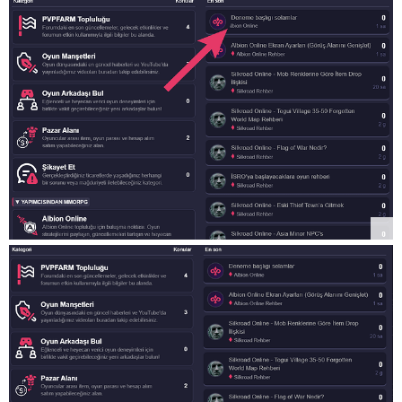
    padding-left: 5px;

    padding-right: 5px;

    padding-top: 2px;

    padding-bottom: 2px;

    background-color: #36364d;

}

body .category-list [data-category-id="31"],body .cat
    position: relative;

    margin-top: 50px;

}

body [data-category-id="31"]::before {

    content: "▼ ЧАСТНЫЙ СЕРВЕР MMORPG";

}
