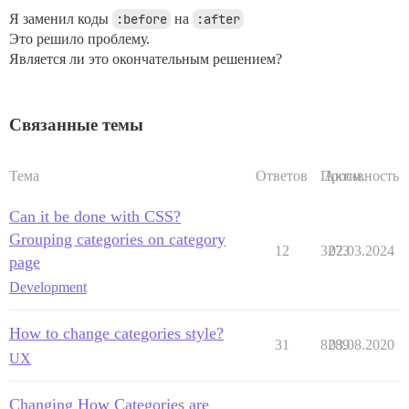
Я заменил коды
:before
на
:after
Это решило проблему.
Является ли это окончательным решением?
Связанные темы
Тема
Ответов
Просм.
Активность
Can it be done with CSS?
Grouping categories on category
12
3273
02.03.2024
page
Development
How to change categories style?
31
8289
03.08.2020
UX
Changing How Categories are