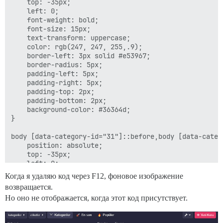
    top: -35px;

    left: 0;

    font-weight: bold;

    font-size: 15px;

    text-transform: uppercase;

    color: rgb(247, 247, 255,.9);

    border-left: 3px solid #e53967;

    border-radius: 5px;

    padding-left: 5px;

    padding-right: 5px;

    padding-top: 2px;

    padding-bottom: 2px;

    background-color: #36364d;

}

body [data-category-id="31"]::before,body [data-categ
    position: absolute;

    top: -35px;

    left: 0;

    font-weight: bold;

Когда я удаляю код через F12, фоновое изображение
    font-size: 15px;

возвращается.
    text-transform: uppercase;

Но оно не отображается, когда этот код присутствует.
    color: rgb(247, 247, 255,.9);

    border-left: 3px solid #e53967;

    border-radius: 5px;
