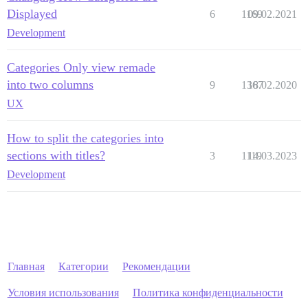
Displayed
6
1169
09.02.2021
Development
Categories Only view remade
into two columns
9
1367
18.02.2020
UX
How to split the categories into
sections with titles?
3
1119
14.03.2023
Development
Главная
Категории
Рекомендации
Условия использования
Политика конфиденциальности