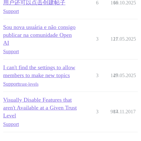
用户还可以点击创建帖子
6
166
10.10.2025
Support
Sou nova usuária e não consigo
publicar na comunidade Open
3
121
17.05.2025
AI
Support
I can't find the settings to allow
members to make new topics
3
147
29.05.2025
Support
trust-levels
Visually Disable Features that
aren't Available at a Given Trust
3
987
14.11.2017
Level
Support