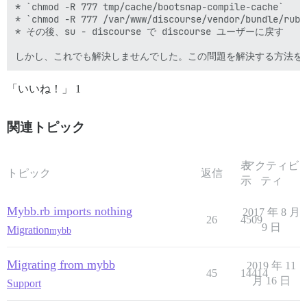
* `chmod -R 777 tmp/cache/bootsnap-compile-cache`

* `chmod -R 777 /var/www/discourse/vendor/bundle/ruby/
* その後、su - discourse で discourse ユーザーに戻す

しかし、これでも解決しませんでした。この問題を解決する方法を
「いいね！」 1
関連トピック
表
アクティビ
トピック
返信
示
ティ
Mybb.rb imports nothing
2017 年 8 月
26
4509
9 日
Migration
mybb
Migrating from mybb
2019 年 11
45
14414
月 16 日
Support