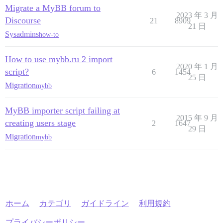
Migrate a MyBB forum to
2023 年 3 月
Discourse
21
8909
21 日
Sysadmins
how-to
How to use mybb.ru 2 import
2020 年 1 月
script?
6
1454
25 日
Migration
mybb
MyBB importer script failing at
2015 年 9 月
creating users stage
2
1647
29 日
Migration
mybb
ホーム
カテゴリ
ガイドライン
利用規約
プライバシーポリシー