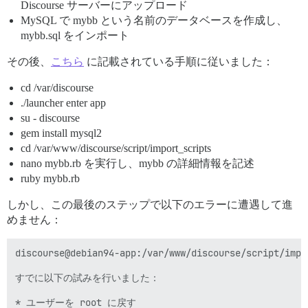
Discourse サーバーにアップロード
MySQL で mybb という名前のデータベースを作成し、
mybb.sql をインポート
その後、
こちら
に記載されている手順に従いました：
cd /var/discourse
./launcher enter app
su - discourse
gem install mysql2
cd /var/www/discourse/script/import_scripts
nano mybb.rb を実行し、mybb の詳細情報を記述
ruby mybb.rb
しかし、この最後のステップで以下のエラーに遭遇して進
めません：
discourse@debian94-app:/var/www/discourse/script/impo
すでに以下の試みを行いました：

* ユーザーを root に戻す
