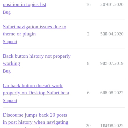
position in topics list
16
2410
07.01.2020
Bug
Safari navigation issues due to
theme or plugin
2
539
28.04.2020
Support
Back button history not properly
working
8
987
05.07.2019
Bug
Go back button doesn't work
properly on Desktop Safari beta
6
656
22.08.2022
Support
Discourse jumps back 20 posts
in post history when navigating
20
1143
31.08.2025