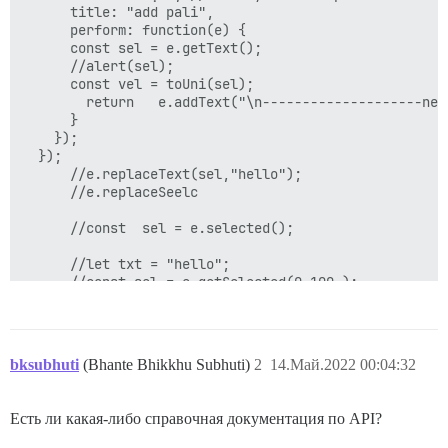
      title: "add pali",  

      perform: function(e) {

      const sel = e.getText();

      //alert(sel);

      const vel = toUni(sel);

        return   e.addText("\n--------------------new
      }

    });

  });

      //e.replaceText(sel,"hello");

      //e.replaceSeelc

      //const  sel = e.selected();

      //let txt = "hello"; 

      //const sel = e.getSelected(0,100 );

function toUni(input) {

	if(!input || input == '') return input;

	//var nigahita = (DPR_prefs['nigahita']?'ṁ':'ṃ');

bksubhuti
(Bhante Bhikkhu Subhuti)
2
14.Май.2022 00:04:32
	//var Nigahita = (DPR_prefs['nigahita']?'Ṁ':'Ṃ');

	var nigahita = 'ṃ';

Есть ли какая-либо справочная документация по API?
	var Nigahita = 'Ṃ';
