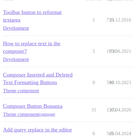
Toolbar button to reformat
textarea
1
759
23.12.2016
Development
How to replace text in the
composer?
5
1750
03.06.2021
Development
Composer Inserted and Deleted
Text Formatting Buttons
0
500
10.10.2023
Theme component
Composer Button Bonanza
31
1502
27.04.2026
Theme component
composer
Add query replace in the editor
6
505
26.04.2024