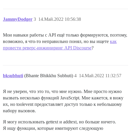
	input = input.replace(/aa/g, 'ā').replace(/ii/g, 'ī').replace(/uu/g, 'ū').replace(/\.t/g, 'ṭ').replace(/\.d/g, 'ḍ').replace(/\"nk/g, 'ṅk').replace(/\"ng/g, 'ṅg').replace(/\.n/g, 'ṇ').replace(/\.m/g, nigahita).replace(/\u1E41/g, nigahita).replace(/\~n/g, 'ñ').replace(/\.l/g, 'ḷ').replace(/AA/g, 'Ā').replace(/II/g, 'Ī').replace(/UU/g, 'Ū').replace(/\.T/g, 'Ṭ').replace(/\.D/g, 'Ḍ').replace(/\"N/g, 'Ṅ').replace(/\.N/g, 'Ṇ').replace(/\.M/g, Nigahita).replace(/\~N/g, 'Ñ').replace(/\.L/g, 'Ḷ').replace(/\.ll/g,'ḹ').replace(/\.r/g,'ṛ').replace(/\.rr/g,'ṝ').replace(/\.s/g,'ṣ').replace(/"s/g,'ś').replace(/\.h/g,'ḥ');

	return input;

JammyDodger
3
14.Май.2022 10:56:38
}

</script>

Мои навыки работы с API ещё только формируются, поэтому,
возможно, я что-то неправильно понял, но вы ищете
как
провести реверс-инжиниринг API Discourse
?
bksubhuti
(Bhante Bhikkhu Subhuti)
4
14.Май.2022 11:32:57
Я не уверен, что это то, что мне нужно. Мне просто нужно
вызвать несколько функций JavaScript. Мне кажется, я вижу
их, но toolevent предоставляет доступ только к небольшому
набору вызовов.
Я могу использовать gettext и addtext, но больше ничего.
Я ищу функции, которые имитируют следующую