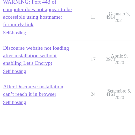
WARNING: Port 443 of
computer does not appear to be
Gennaio 3,
accessible using hostname:
11
4914
2021
forum.rlv.link
Self-hosting
Discourse website not loading
after installation without
Aprile 9,
17
2971
enabling Let's Encrypt
2020
Self-hosting
After Discourse installation
Settembre 5,
can’t reach it in browser
24
4161
2020
Self-hosting