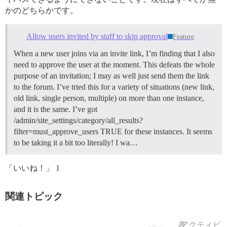
かのどちらかです。
Allow users invited by staff to skip approval
Feature
When a new user joins via an invite link, I’m finding that I also
need to approve the user at the moment. This defeats the whole
purpose of an invitation; I may as well just send them the link
to the forum. I’ve tried this for a variety of situations (new link,
old link, single person, multiple) on more than one instance,
and it is the same. I’ve got
/admin/site_settings/category/all_results?
filter=must_approve_users TRUE for these instances. It seems
to be taking it a bit too literally! I wa…
「いいね！」 1
関連トピック
表
アクティビ