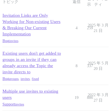
トピック
返信
示
ティ
Invitation Links are Only
Working for Non-existing Users
2025 年 3 月
& Breaking Our Current
4
259
21 日
Implementation
Bug
invites
Existing users don't get added to
groups in an invite if they can
2025 年 5 月
already access the Topic the
8
337
20 日
invite directs to
Bug
groups
,
invites
,
fixed
Multiple use invites to existing
2022 年 3 月
users
19
886
27 日
Support
invites