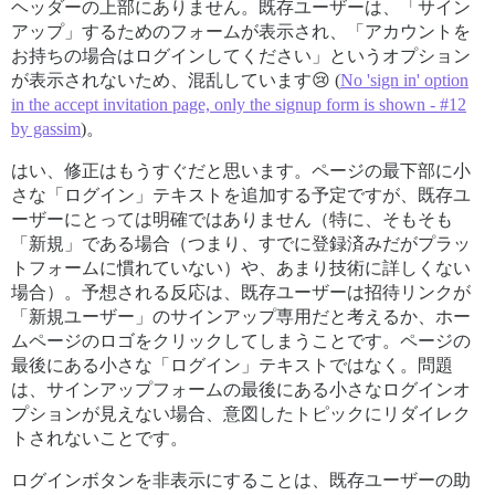
ヘッダーの上部にありません。既存ユーザーは、「サイン
アップ」するためのフォームが表示され、「アカウントを
お持ちの場合はログインしてください」というオプション
が表示されないため、混乱しています😢 (
No 'sign in' option
in the accept invitation page, only the signup form is shown - #12
by gassim
)。
はい、修正はもうすぐだと思います。ページの最下部に小
さな「ログイン」テキストを追加する予定ですが、既存ユ
ーザーにとっては明確ではありません（特に、そもそも
「新規」である場合（つまり、すでに登録済みだがプラッ
トフォームに慣れていない）や、あまり技術に詳しくない
場合）。予想される反応は、既存ユーザーは招待リンクが
「新規ユーザー」のサインアップ専用だと考えるか、ホー
ムページのロゴをクリックしてしまうことです。ページの
最後にある小さな「ログイン」テキストではなく。問題
は、サインアップフォームの最後にある小さなログインオ
プションが見えない場合、意図したトピックにリダイレク
トされないことです。
ログインボタンを非表示にすることは、既存ユーザーの助