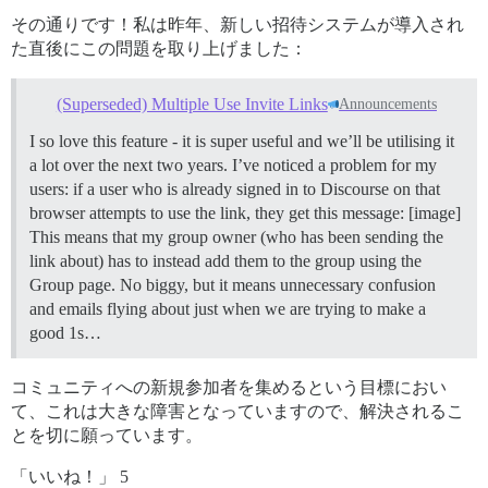
その通りです！私は昨年、新しい招待システムが導入され
た直後にこの問題を取り上げました：
(Superseded) Multiple Use Invite Links
Announcements
I so love this feature - it is super useful and we’ll be utilising it
a lot over the next two years. I’ve noticed a problem for my
users: if a user who is already signed in to Discourse on that
browser attempts to use the link, they get this message: [image]
This means that my group owner (who has been sending the
link about) has to instead add them to the group using the
Group page. No biggy, but it means unnecessary confusion
and emails flying about just when we are trying to make a
good 1s…
コミュニティへの新規参加者を集めるという目標におい
て、これは大きな障害となっていますので、解決されるこ
とを切に願っています。
「いいね！」 5