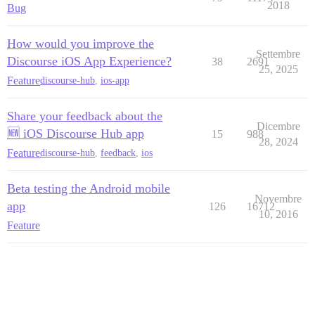
2018
Bug
How would you improve the
Settembre
Discourse iOS App Experience?
38
2691
25, 2025
Feature
discourse-hub
,
ios-app
Share your feedback about the
Dicembre
🆕 iOS Discourse Hub app
15
988
28, 2024
Feature
discourse-hub
,
feedback
,
ios
Beta testing the Android mobile
Novembre
app
126
16712
10, 2016
Feature