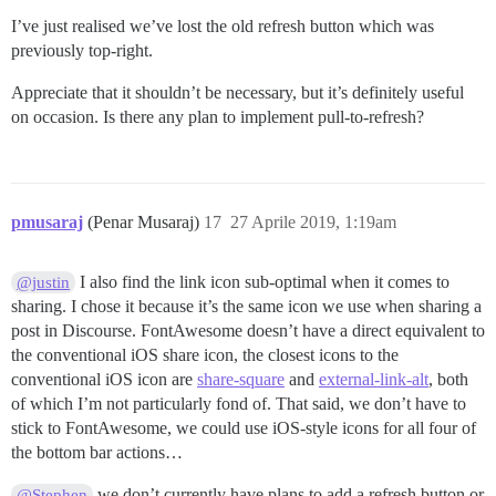
I’ve just realised we’ve lost the old refresh button which was
previously top-right.
Appreciate that it shouldn’t be necessary, but it’s definitely useful
on occasion. Is there any plan to implement pull-to-refresh?
pmusaraj
(Penar Musaraj)
17
27 Aprile 2019, 1:19am
I also find the link icon sub-optimal when it comes to
@justin
sharing. I chose it because it’s the same icon we use when sharing a
post in Discourse. FontAwesome doesn’t have a direct equivalent to
the conventional iOS share icon, the closest icons to the
conventional iOS icon are
share-square
and
external-link-alt
, both
of which I’m not particularly fond of. That said, we don’t have to
stick to FontAwesome, we could use iOS-style icons for all four of
the bottom bar actions…
we don’t currently have plans to add a refresh button or
@Stephen