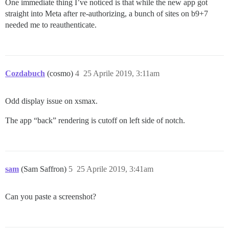
One immediate thing I’ve noticed is that while the new app got
straight into Meta after re-authorizing, a bunch of sites on b9+7
needed me to reauthenticate.
Cozdabuch
(cosmo)
4
25 Aprile 2019, 3:11am
Odd display issue on xsmax.
The app “back” rendering is cutoff on left side of notch.
sam
(Sam Saffron)
5
25 Aprile 2019, 3:41am
Can you paste a screenshot?