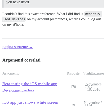
you have listed.
I couldn’t find this exact preference. What I did find is
Recently 
Used Devices
on my account preferences, where I could log out
on my iPhone.
pagina seguente →
Argomenti correlati
Argomento
Risposte
Visualizzazioni
Attività
Beta testing the iOS mobile app
Novembre
170
17927
18, 2016
Development
feedback
iOS app just shows white screen
Novembre 5,
79
11174