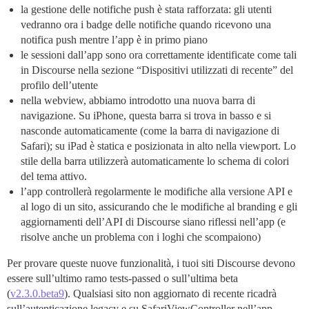
la gestione delle notifiche push è stata rafforzata: gli utenti
vedranno ora i badge delle notifiche quando ricevono una
notifica push mentre l’app è in primo piano
le sessioni dall’app sono ora correttamente identificate come tali
in Discourse nella sezione “Dispositivi utilizzati di recente” del
profilo dell’utente
nella webview, abbiamo introdotto una nuova barra di
navigazione. Su iPhone, questa barra si trova in basso e si
nasconde automaticamente (come la barra di navigazione di
Safari); su iPad è statica e posizionata in alto nella viewport. Lo
stile della barra utilizzerà automaticamente lo schema di colori
del tema attivo.
l’app controllerà regolarmente le modifiche alla versione API e
al logo di un sito, assicurando che le modifiche al branding e gli
aggiornamenti dell’API di Discourse siano riflessi nell’app (e
risolve anche un problema con i loghi che scompaiono)
Per provare queste nuove funzionalità, i tuoi siti Discourse devono
essere sull’ultimo ramo tests-passed o sull’ultima beta
(
v2.3.0.beta9
). Qualsiasi sito non aggiornato di recente ricadrà
sull’autenticazione legacy e su SafariViewController nell’app.