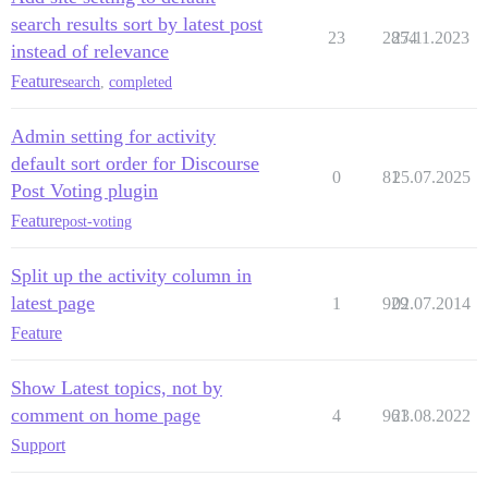
search results sort by latest post
23
2854
27.11.2023
instead of relevance
Feature
search
,
completed
Admin setting for activity
default sort order for Discourse
0
81
25.07.2025
Post Voting plugin
Feature
post-voting
Split up the activity column in
latest page
1
929
02.07.2014
Feature
Show Latest topics, not by
comment on home page
4
961
23.08.2022
Support