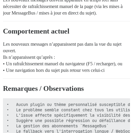
nécessiter de rafraîchissement manuel de la page (via les mises à
jour MessageBus / mises à jour en direct du sujet).
Comportement actuel
Les nouveaux messages n’apparaissent pas dans la vue du sujet
ouvert.
Ils n’apparaissent qu’après :
• Un rafraîchissement manuel du navigateur (F5 / recharger), ou
• Une navigation hors du sujet puis retour vers celui-ci
Remarques / Observations
•	Aucun plugin ou thème personnalisé susceptible de causer des interférences

•	Le problème semble constant chez tous les utilisateurs/sessions

•	L'issue affecte spécifiquement la visibilité des messages ultérieurs dans un fil de discussion de sujet

•	Suggère une possible régression ou défaillance dans :

•	La gestion des abonnements `MessageBus`

•	Le fallback vers l'interrogation longue / WebSocket de `/message-bus/`
