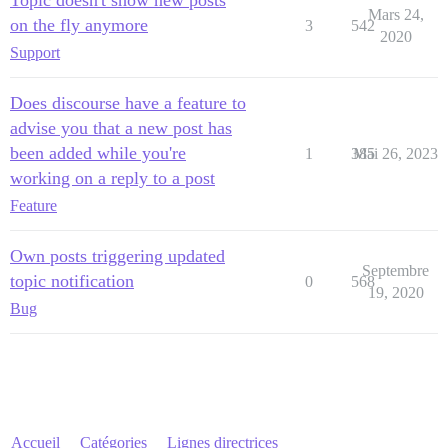
Topic doesn't show new posts
Mars 24,
on the fly anymore
3
542
2020
Support
Does discourse have a feature to
advise you that a new post has
been added while you're
1
385
Mai 26, 2023
working on a reply to a post
Feature
Own posts triggering updated
Septembre
topic notification
0
568
19, 2020
Bug
Accueil
Catégories
Lignes directrices