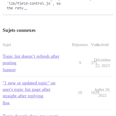
`lib/field-control.js`, so

the retu
…
Sujets connexes
Sujet
Réponses
Vues
Activité
Topic list doesn’t refresh after
Décembre
posting
9
375
22, 2023
Support
"1 new or updated topic" on
user's topic list page after
Juillet 29,
10
1629
straight after replying
2022
Bug