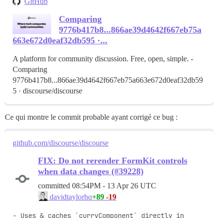
GitHub
Comparing
9776b417b8...866ae39d4642f667eb75a
663e672d0eaf32db595 ·...
A platform for community discussion. Free, open, simple. -
Comparing
9776b417b8...866ae39d4642f667eb75a663e672d0eaf32db59
5 · discourse/discourse
Ce qui montre le commit probable ayant corrigé ce bug :
github.com/discourse/discourse
FIX: Do not rerender FormKit controls
when data changes (#39228)
committed
08:54PM - 13 Apr 26 UTC
+89
-19
davidtaylorhq
- Uses & caches `curryComponent` directly in 