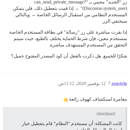
زر “الجديد” محمي بـ “can_send_private_message?
(Discourse.system_user)” → إذا قمت بتعطيل ذلك، فلن يتمكن
المستخدم النظامي من استقبال الرسائل الخاصة → وبالتالي
سيختفي الزر.
إذا نقرت مباشرة على زر “رسالة” في بطاقة المستخدم الخاصة
بمستخدم معين، فإن شرط الحماية يختلف بالطبع، حيث سيتم
التحقق من المستخدم المستهدف مباشرة.
شكرًا للجميع. هل ذكرت بالفعل أن كود المصدر المفتوح جميل؟
zogstrip
7
12 نوفمبر 2020، 11:12ص
مغامرة استكشاف كهوف رائعة
sbernhard:
كانت المشكلة: أن مستخدم “النظام” قام بتعطيل خيار
استقبال الرسائل الخاصة.