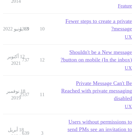
2014
Feature
Fewer steps to create a private
message?
10
13 يونيو 2022
1369
UX
Shouldn't be a New message
12 أكتوبر
button on mobile (In the inbox)?
737
12
2021
UX
Private Message Can't Be
Reached with private messaging
18 نوفمبر
2537
11
2019
disabled
UX
Users without permissions to
send PMs see an invitation to
18 أبريل
639
3