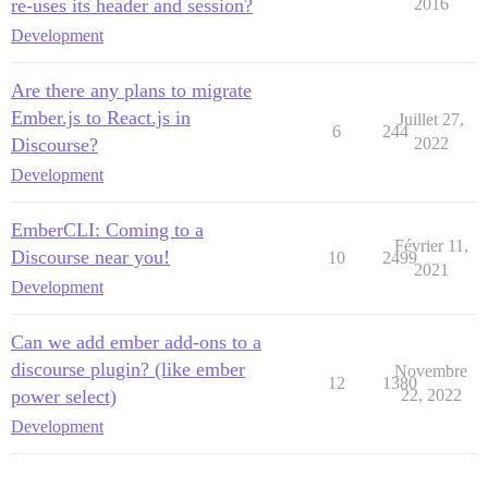
re-uses its header and session?
2016
Development
Are there any plans to migrate
Ember.js to React.js in
Juillet 27,
6
244
Discourse?
2022
Development
EmberCLI: Coming to a
Février 11,
Discourse near you!
10
2499
2021
Development
Can we add ember add-ons to a
discourse plugin? (like ember
Novembre
12
1380
power select)
22, 2022
Development