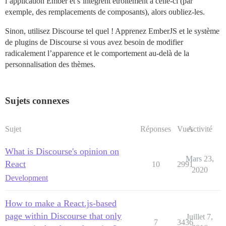
l’application Ember et s’intègrent étroitement à celle-ci (par
exemple, des remplacements de composants), alors oubliez-les.
Sinon, utilisez Discourse tel quel ! Apprenez EmberJS et le système
de plugins de Discourse si vous avez besoin de modifier
radicalement l’apparence et le comportement au-delà de la
personnalisation des thèmes.
Sujets connexes
Sujet
Réponses
Vues
Activité
What is Discourse's opinion on
Mars 23,
React
10
2991
2020
Development
How to make a React.js-based
page within Discourse that only
Juillet 7,
7
3436