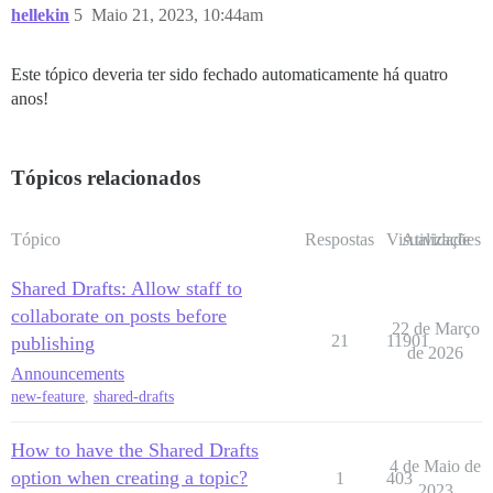
hellekin
5
Maio 21, 2023, 10:44am
Este tópico deveria ter sido fechado automaticamente há quatro
anos!
Tópicos relacionados
Tópico
Respostas
Visualizações
Atividade
Shared Drafts: Allow staff to
collaborate on posts before
22 de Março
21
11901
publishing
de 2026
Announcements
new-feature
,
shared-drafts
How to have the Shared Drafts
4 de Maio de
option when creating a topic?
1
403
2023