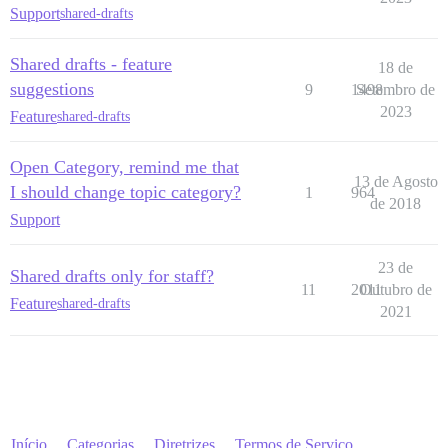
Support
shared-drafts
Shared drafts - feature
18 de
suggestions
9
1498
Setembro de
2023
Feature
shared-drafts
Open Category, remind me that
13 de Agosto
I should change topic category?
1
964
de 2018
Support
23 de
Shared drafts only for staff?
11
2011
Outubro de
Feature
shared-drafts
2021
Início
Categorias
Diretrizes
Termos de Serviço