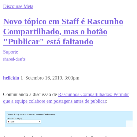
Discourse Meta
Novo tópico em Staff é Rascunho
Compartilhado, mas o botão
"Publicar" está faltando
Suporte
shared-drafts
hellekin
1
Setembro 16, 2019, 3:03pm
Continuando a discussão de
Rascunhos Compartilhados: Permitir
que a equipe colabore em postagens antes de publicar
: