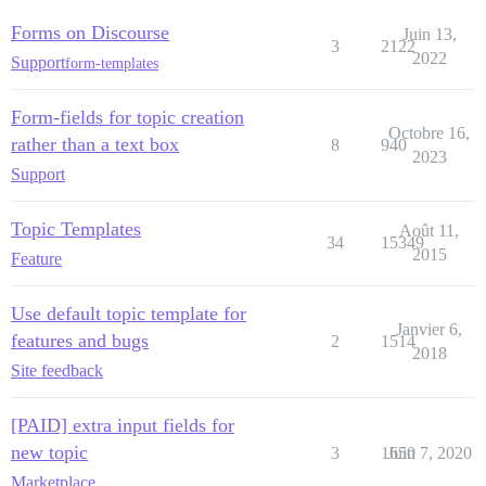
Forms on Discourse
Juin 13,
3
2122
2022
Support
form-templates
Form-fields for topic creation
Octobre 16,
rather than a text box
8
940
2023
Support
Topic Templates
Août 11,
34
15349
2015
Feature
Use default topic template for
Janvier 6,
features and bugs
2
1514
2018
Site feedback
[PAID] extra input fields for
new topic
3
1650
Juin 7, 2020
Marketplace