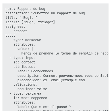
name: Rapport de bug

description: Soumettre un rapport de bug

title: "[Bug]: "

labels: ["bug", "triage"]

assignees:

  - octocat

body:

  - type: markdown

    attributes:

      value: |

        Merci de prendre le temps de remplir ce rappor
  - type: input

    id: contact

    attributes:

      label: Coordonnées

      description: Comment pouvons-nous vous contacte
      placeholder: ex. email@example.com

    validations:

      required: false

  - type: textarea

    id: what-happened

    attributes:

      label: Que s'est-il passé ?
