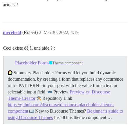
  - type: textarea

actuels !
    id: logs

    attributes:

      label: Sortie de journal pertinente

      description: Veuillez copier et coller toute so
      render: shell

  - type: checkboxes

merefield
(Robert)
2
Mai 30, 2022, 4:19
    id: terms

    attributes:

      label: Code de conduite

Ceci existe déjà, une aide ? :
      description: En soumettant ce problème, vous ac
      options:

Placeholder Forms
Theme component
        - label: J'accepte de suivre le Code de condui
Summary Placeholder Forms will let you build dynamic
documentation, by creating a form that replaces any occurrence
of a =PATTERN= in your post with the value from a text or
selectable input field.
Preview
Preview on Discourse
Theme Creator
Repository Link
https://github.com/discourse/discourse-placeholder-theme-
component
New to Discourse Themes?
Beginner’s guide to
using Discourse Themes
Install this theme component …