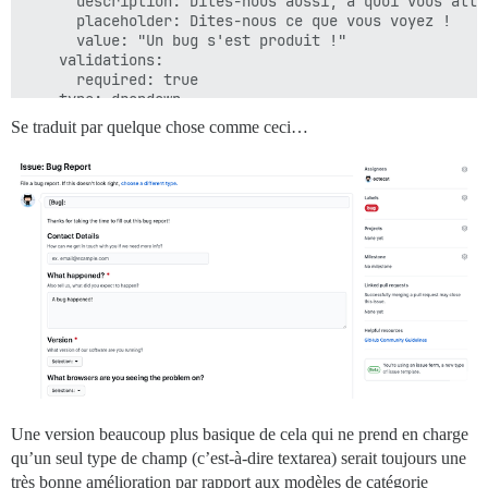
      description: Dites-nous aussi, à quoi vous atten
      placeholder: Dites-nous ce que vous voyez !

      value: "Un bug s'est produit !"

    validations:

      required: true

  - type: dropdown

    id: version

Se traduit par quelque chose comme ceci…
    attributes:

      label: Version

      description: Quelle version de notre logiciel ut
      options:

        - 1.0.2 (Défaut)

        - 1.0.3 (Expérimental)

    validations:

      required: true

  - type: dropdown

    id: browsers

    attributes:

      label: Sur quels navigateurs rencontrez-vous le 
      multiple: true

      options:

        - Firefox

        - Chrome

Une version beaucoup plus basique de cela qui ne prend en charge
        - Safari

qu’un seul type de champ (c’est-à-dire textarea) serait toujours une
        - Microsoft Edge

très bonne amélioration par rapport aux modèles de catégorie