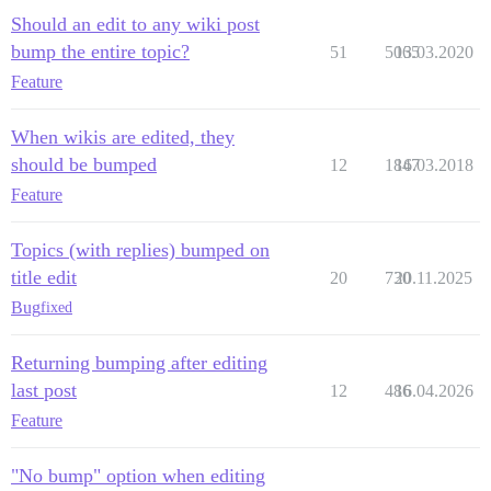
Should an edit to any wiki post
bump the entire topic?
51
5065
13.03.2020
Feature
When wikis are edited, they
should be bumped
12
1847
16.03.2018
Feature
Topics (with replies) bumped on
title edit
20
730
20.11.2025
Bug
fixed
Returning bumping after editing
last post
12
486
16.04.2026
Feature
"No bump" option when editing