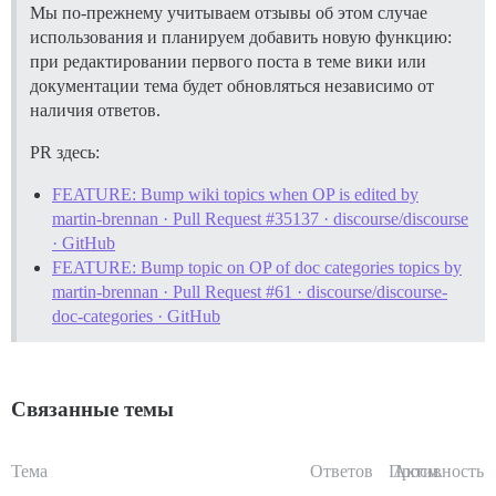
Мы по-прежнему учитываем отзывы об этом случае
использования и планируем добавить новую функцию:
при редактировании первого поста в теме вики или
документации тема будет обновляться независимо от
наличия ответов.
PR здесь:
FEATURE: Bump wiki topics when OP is edited by
martin-brennan · Pull Request #35137 · discourse/discourse
· GitHub
FEATURE: Bump topic on OP of doc categories topics by
martin-brennan · Pull Request #61 · discourse/discourse-
doc-categories · GitHub
Связанные темы
Тема
Ответов
Просм.
Активность