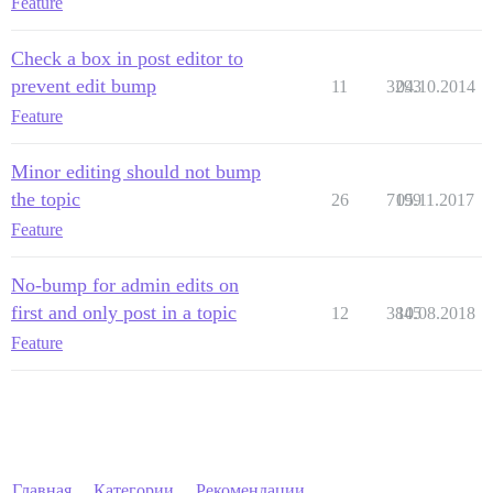
Feature
Check a box in post editor to
prevent edit bump
11
3293
04.10.2014
Feature
Minor editing should not bump
the topic
26
7199
05.11.2017
Feature
No-bump for admin edits on
first and only post in a topic
12
3845
10.08.2018
Feature
Главная
Категории
Рекомендации