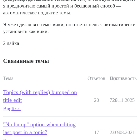
я предпочитаю самый простой и бесшовный способ —
автоматическое поднятие темы.
Я уже сделал все темы вики, но ответы нельзя автоматически
установить как вики.
2 лайка
Связанные темы
Тема
Ответов
Просм.
Активность
Topics (with replies) bumped on
title edit
20
726
20.11.2025
Bug
fixed
"No bump" option when editing
last post in a topic?
17
2319
16.08.2021