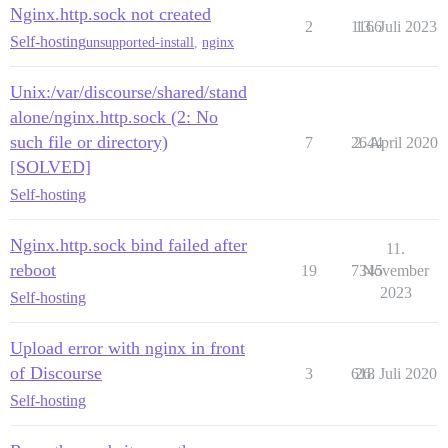
Nginx.http.sock not created
  #version: tests-passed

2
1166
13. Juli 2023
Self-hosting
unsupported-install
,
nginx
env:

  LC_ALL: en_US.UTF-8

  LANG: en_US.UTF-8

Unix:/var/discourse/shared/stand
  LANGUAGE: en_US.UTF-8

alone/nginx.http.sock (2: No
  # DISCOURSE_DEFAULT_LOCALE: en

such file or directory)
7
2644
2. April 2020
  ## Wie viele gleichzeitige Webanfragen werden unter
[SOLVED]
  ## wird automatisch von bootstrap basierend auf den
Self-hosting
  #UNICORN_WORKERS: 3

  ## TODO: Der Domainname, auf den diese Discourse-In
Nginx.http.sock bind failed after
11.
  ## Erforderlich. Discourse funktioniert nicht mit e
  DISCOURSE_HOSTNAME: 'discuss.example.com'

reboot
19
7345
November
2023
Self-hosting
  ## Kommentieren Sie aus, wenn Sie möchten, dass der
  ## Hostnamen (-h Option) wie oben angegeben gestart
  #DOCKER_USE_HOSTNAME: true

Upload error with nginx in front
of Discourse
3
618
26. Juli 2020
  ## TODO: Komma-getrennte Liste von E-Mails, die bei
  ## Beispiel 'user1@example.com,user2@example.com'

Self-hosting
  DISCOURSE_DEVELOPER_EMAILS: 'email@example.com'
