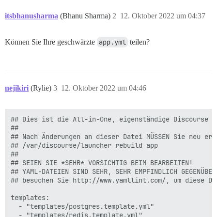
itsbhanusharma
(Bhanu Sharma)
2
12. Oktober 2022 um 04:37
Können Sie Ihre geschwärzte
app.yml
teilen?
nejikiri
(Rylie)
3
12. Oktober 2022 um 04:46
## Dies ist die All-in-One, eigenständige Discourse D
##

## Nach Änderungen an dieser Datei MÜSSEN Sie neu erst
## /var/discourse/launcher rebuild app

##

## SEIEN SIE *SEHR* VORSICHTIG BEIM BEARBEITEN!

## YAML-DATEIEN SIND SEHR, SEHR EMPFINDLICH GEGENÜBER
## besuchen Sie http://www.yamllint.com/, um diese Da
templates:

  - "templates/postgres.template.yml"

  - "templates/redis.template.yml"
