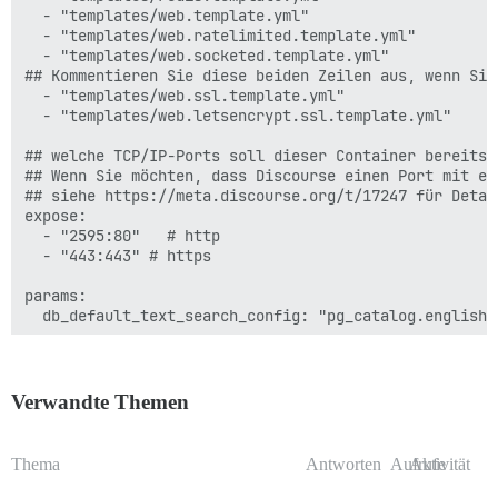
  - "templates/web.template.yml"

  - "templates/web.ratelimited.template.yml"

  - "templates/web.socketed.template.yml"

## Kommentieren Sie diese beiden Zeilen aus, wenn Sie
  - "templates/web.ssl.template.yml"

  - "templates/web.letsencrypt.ssl.template.yml"

## welche TCP/IP-Ports soll dieser Container bereitste
## Wenn Sie möchten, dass Discourse einen Port mit ei
## siehe https://meta.discourse.org/t/17247 für Detail
expose:

  - "2595:80"   # http

  - "443:443" # https

params:

  db_default_text_search_config: "pg_catalog.english"

  ## Setzen Sie db_shared_buffers auf maximal 25% des 
  ## wird automatisch von bootstrap basierend auf dem
  #db_shared_buffers: "256MB"

Verwandte Themen
  ## kann die Sortierleistung verbessern, erhöht aber
  #db_work_mem: "40MB"

Thema
Antworten
Aufrufe
Aktivität
  ## Welche Git-Revision soll dieser Container verwen