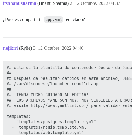
itsbhanusharma
(Bhanu Sharma)
2
12 Octubre, 2022 04:37
¿Puedes compartir tu
app.yml
redactado?
nejikiri
(Rylie)
3
12 Octubre, 2022 04:46
## esta es la plantilla de contenedor Docker de Disco
##

## Después de realizar cambios en este archivo, DEBE r
## /var/discourse/launcher rebuild app

##

## ¡TENGA MUCHO CUIDADO AL EDITAR!

## ¡LOS ARCHIVOS YAML SON MUY, MUY SENSIBLES A ERRORE
## visite http://www.yamllint.com/ para validar este 
templates:

  - "templates/postgres.template.yml"

  - "templates/redis.template.yml"

  - "templates/web.template.yml"
