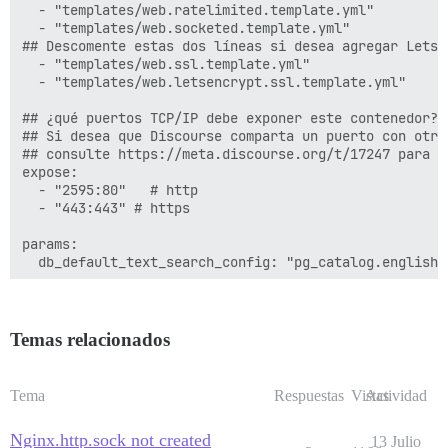
  - "templates/web.ratelimited.template.yml"

  - "templates/web.socketed.template.yml"

## Descomente estas dos líneas si desea agregar Lets E
  - "templates/web.ssl.template.yml"

  - "templates/web.letsencrypt.ssl.template.yml"

## ¿qué puertos TCP/IP debe exponer este contenedor?

## Si desea que Discourse comparta un puerto con otro
## consulte https://meta.discourse.org/t/17247 para ob
expose:

  - "2595:80"   # http

  - "443:443" # https

params:

  db_default_text_search_config: "pg_catalog.english"

  ## Establezca db_shared_buffers en un máximo del 25
  ## se establecerá automáticamente mediante bootstra
  #db_shared_buffers: "256MB"

Temas relacionados
  ## puede mejorar el rendimiento de la ordenación, p
  #db_work_mem: "40MB"

Tema
Respuestas
Vistas
Actividad
  ## ¿Qué revisión de Git debe usar este contenedor? 
Nginx.http.sock not created
  #version: tests-passed

13 Julio