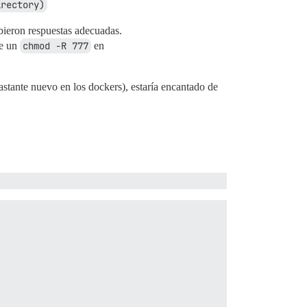
irectory)
bieron respuestas adecuadas.
ce un
chmod -R 777
en
astante nuevo en los dockers), estaría encantado de