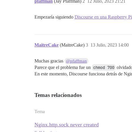
pfaffman
(Jay Pfaffman)
2
12 Julio, 2023 21:21
  ## Establezca db_shared_buffers en un 
  ## se establecerá automáticamente medi
  #db_shared_buffers: "256MB"

Empezaría siguiendo
Discourse en una Raspberry Pi
  ## puede mejorar el rendimiento de cla
  #db_work_mem: "40MB"

  ## ¿Qué revisión de Git debe usar este
MaitreCake
(MaitreCake)
3
13 Julio, 2023 14:00
  #version: tests-passed

env:

Muchas gracias
@pfaffman
  LC_ALL: en_US.UTF-8

  LANG: en_US.UTF-8

Parece que el problema fue un
chmod 700
olvidad
  LANGUAGE: en_US.UTF-8

En este momento, Discourse funciona detrás de Nginx
  # DISCOURSE_DEFAULT_LOCALE: en

  ## ¿Cuántas solicitudes web concurrent
Temas relacionados
  ## se establecerá automáticamente medi
  #UNICORN_WORKERS: 3

Tema
  ## TODO: El nombre de dominio al que r
Nginx.http.sock never created
  ## Requerido. Discourse no funcionará 
  DISCOURSE_HOSTNAME: 'my.attented_adres