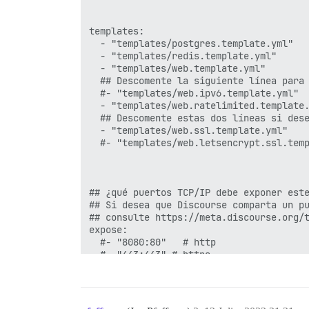
templates:

  - "templates/postgres.template.yml"

  - "templates/redis.template.yml"

  - "templates/web.template.yml"

  ## Descomente la siguiente línea para 
  #- "templates/web.ipv6.template.yml"

  - "templates/web.ratelimited.template.
  ## Descomente estas dos líneas si dese
  - "templates/web.ssl.template.yml"

  #- "templates/web.letsencrypt.ssl.temp
## ¿qué puertos TCP/IP debe exponer este
## Si desea que Discourse comparta un pu
## consulte https://meta.discourse.org/t
expose:

  #- "8080:80"   # http

  #- "443:443" # https

params:

  db_default_text_search_config: "pg_cat