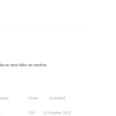
 en otros hilos sin resolver.
U.

o

estas
Vistas
Actividad
2
529
12 Octubre 2022