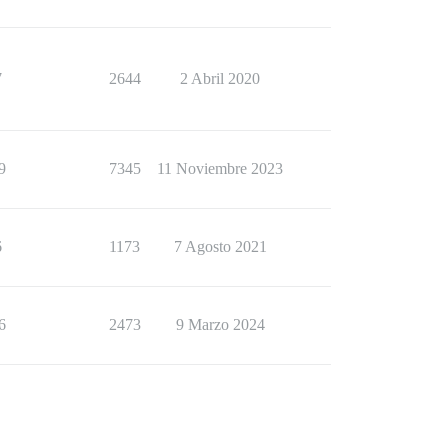
7
2644
2 Abril 2020
es y desarrolladores

9
7345
11 Noviembre 2023
nes

6
1173
7 Agosto 2021
6
2473
9 Marzo 2024
icaciones)

SSL gratuito
