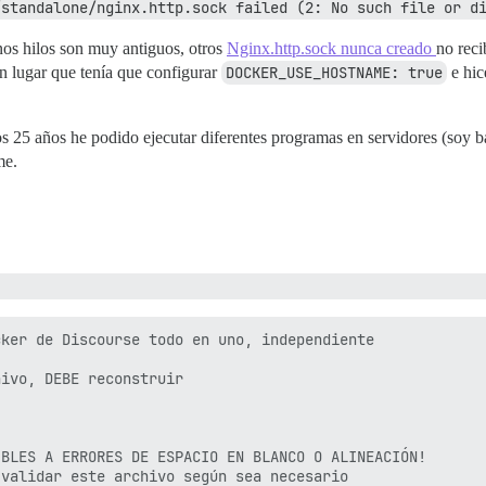
/standalone/nginx.http.sock failed (2: No such file or d
nos hilos son muy antiguos, otros
Nginx.http.sock nunca creado
no reci
ún lugar que tenía que configurar
DOCKER_USE_HOSTNAME: true
e hi
os 25 años he podido ejecutar diferentes programas en servidores (soy b
me.
ker de Discourse todo en uno, independiente

ivo, DEBE reconstruir

BLES A ERRORES DE ESPACIO EN BLANCO O ALINEACIÓN!

validar este archivo según sea necesario
