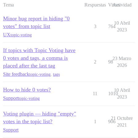
Tema
Respuestas
Vistas
Actividad
Minor bug report in hiding "0
10 Abril
votes" from topic list
3
764
2023
UX
topic-voting
If topics with Topic Voting have
0 votes and tags, a comma is
23 Marzo
2
98
placed after the last tag
2026
Site feedback
topic-voting
,
tags
How to hide 0 votes?
10 Abril
11
1010
2023
Support
topic-voting
Voting plugin — hiding "empty"
21 Octubre
votes in the topic list?
1
906
2021
Support