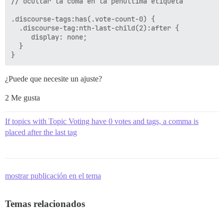
// ocultar la coma en la penúltima etiqueta

.discourse-tags:has(.vote-count-0) {

  .discourse-tag:nth-last-child(2):after {

     display: none;

  }

¿Puede que necesite un ajuste?
2 Me gusta
If topics with Topic Voting have 0 votes and tags, a comma is
placed after the last tag
mostrar publicación en el tema
Temas relacionados