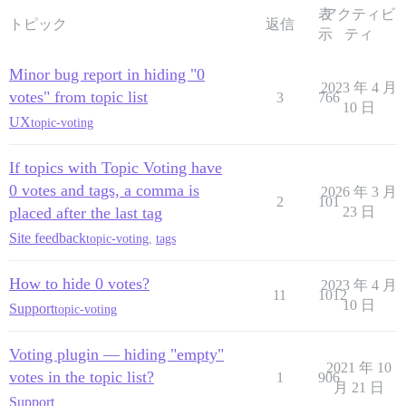
表
アクティビ
トピック
返信
示
ティ
Minor bug report in hiding "0
2023 年 4 月
votes" from topic list
3
766
10 日
UX
topic-voting
If topics with Topic Voting have
0 votes and tags, a comma is
2026 年 3 月
2
101
placed after the last tag
23 日
Site feedback
topic-voting
,
tags
How to hide 0 votes?
2023 年 4 月
11
1012
10 日
Support
topic-voting
Voting plugin — hiding "empty"
2021 年 10
votes in the topic list?
1
906
月 21 日
Support