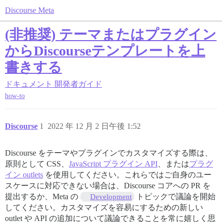
Discourse Meta
(非推奨) テーマまたはプラグイン
からDiscourseテンプレートを上
書きする
ドキュメント
開発者ガイド
how-to
Discourse
1
2022 年 12 月 2 日午後 1:52
Discourse をテーマやプラグインでカスタマイズする際は、
原則として CSS、
JavaScript プラグイン API
、または
プラグ
イン outlets
を使用してください。これらではご自身のユー
スケースに対応できない場合は、Discourse コアへの PR を
提出するか、Meta の
トピックで議論を開始
Development
してください。カスタマイズを容易にするための新しい
outlet や API の追加について議論できることを常に嬉しく思