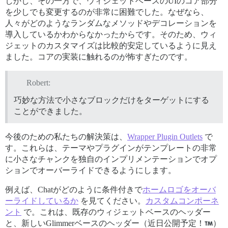
しかし、その一方で、ウィジェットベースのUIのコア部分
を少しでも変更するのが非常に困難でした。なぜなら、
人々がどのようなランダムなメソッドやデコレーションを
導入しているかわからなかったからです。そのため、ウィ
ジェットのカスタマイズは比較的安定しているように見え
ました。コアの実装に触れるのが怖すぎたのです。
Robert:
巧妙な方法で小さなブロックだけをターゲットにする
ことができました。
今後のための私たちの解決策は、
Wrapper Plugin Outlets
で
す。これらは、テーマやプラグインがテンプレートの非常
に小さなチャンクを独自のインプリメンテーションでオプ
ションでオーバーライドできるようにします。
例えば、Chatがどのように条件付きで
ホームロゴをオーバ
ーライドしているか
を見てください。
カスタムコンポーネ
ント
で。これは、既存のウィジェットベースのヘッダー
と、新しいGlimmerベースのヘッダー（近日公開予定！
）