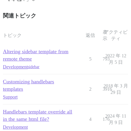
関連トピック
表
アクティビ
トピック
返信
示
ティ
Altering sidebar template from
2022 年 12
remote theme
5
793
月 5 日
Development
sidebar
Customizing handlebars
2018 年 3 月
templates
2
3916
29 日
Support
Handlebars template override all
2024 年 11
in the same html file?
4
176
月 9 日
Development