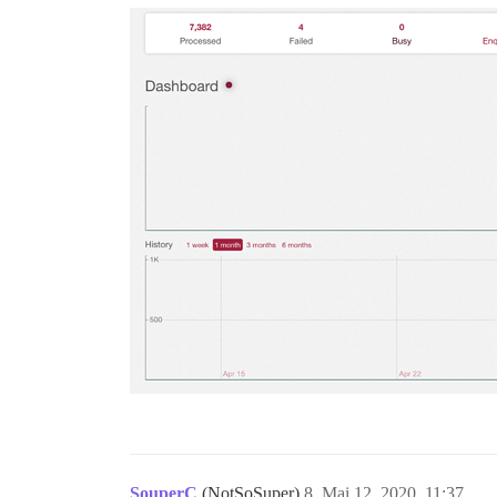
SouperC
(NotSoSuper)
8
Mai 12, 2020, 11:37