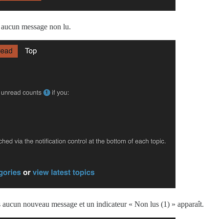
 a aucun message non lu.
is aucun nouveau message et un indicateur « Non lus (1) » apparaît.