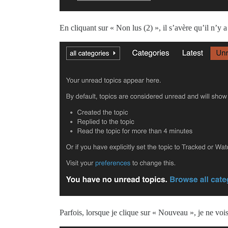
En cliquant sur « Non lus (2) », il s’avère qu’il n’y
Parfois, lorsque je clique sur « Nouveau », je ne vo