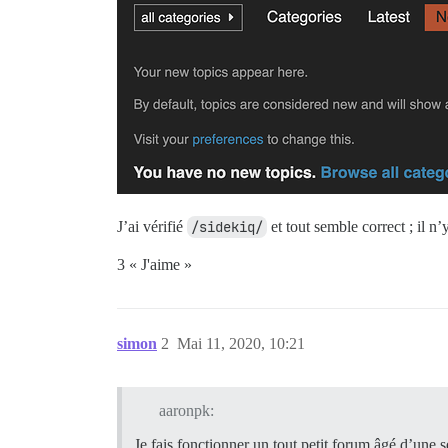
J’ai vérifié
/sidekiq/
et tout semble correct ; il n’
3 « J'aime »
simon
2
Mai 11, 2020, 10:21
aaronpk:
Je fais fonctionner un tout petit forum âgé d’une s