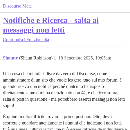
Discourse Meta
Notifiche e Ricerca - salta ai
messaggi non letti
Contribuisci
Funzionalità
Shauny
(Shaun Robinson)
1
18 Settembre 2025, 10:05am
Una cosa che mi infastidisce davvero di Discourse, come
amministratore di un sito che vuole leggere
tutto
sul mio forum, è
quando ricevo una notifica perché qualcuno ha risposto
direttamente a me o mi ha menzionato con @, e ci clicco sopra,
salta al post in questione - ma potrebbero esserci messaggi non letti
sopra!
È quindi molto difficile trovare il primo post non letto, devo
scorrere e guardare attentamente i puntini che indicano i non letti.
C’è una linea “ultimo letto”, ma può essere difficile da individuare e