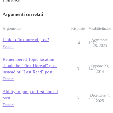
1 Mi Piace
Argomenti correlati
Argomento
Risposte
Visualizzazioni
Attività
Link to first unread post?
Settembre
14
1979
28, 2025
Feature
Remembered Topic location
should be "First Unread" post
Ottobre 23,
3
1488
instead of "Last Read" post
2014
Feature
Ability to jump to first unread
Dicembre 4,
post
5
2363
2025
Feature