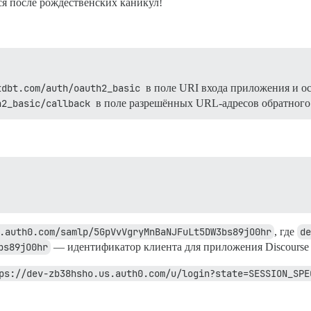
ся после рождественских каникул!
tdbt.com/auth/oauth2_basic
в поле URI входа приложения и о
h2_basic/callback
в поле разрешённых URL-адресов обратного
.auth0.com/samlp/5GpVvVgryMnBaNJFuLt5DW3bs89jO0hr
, где
de
bs89jO0hr
— идентификатор клиента для приложения Discourse 
ps://dev-zb38hsho.us.auth0.com/u/login?state=SESSION_SPE