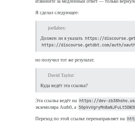
Извините за медленный ответ — только вернул
Я сделал следующее:
joellabes:
Должен ли я указать
https://discourse.ge
https://discourse.getdbt.com/auth/oaut
но получил тот же результат.
David Taylor:
Куда ведёт эта ссылка?
Эта ссылка ведёт на
https://dev-zb38hsho.us
экземпляра Auth0, а
5GpVvVgryMnBaNJFuLt5DW3
Переход по этой ссылке перенаправляет на
htt