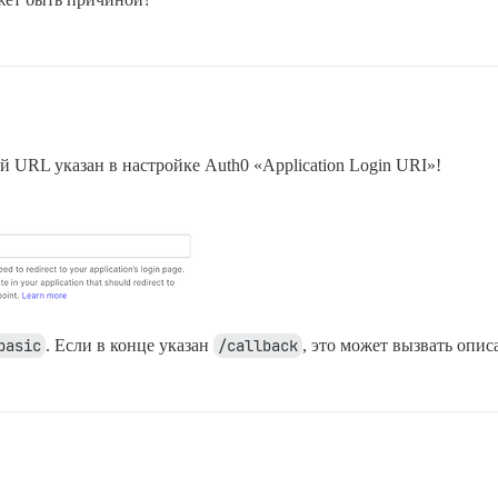
ой URL указан в настройке Auth0 «Application Login URI»!
basic
. Если в конце указан
/callback
, это может вызвать опи