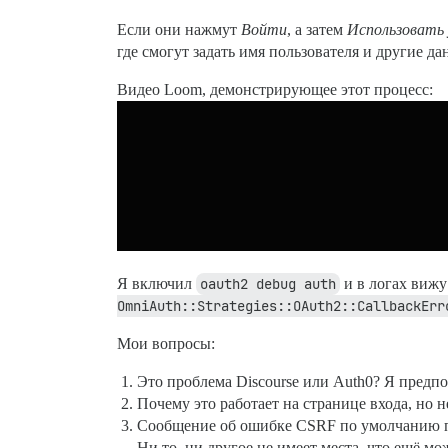
Если они нажмут
Войти
, а затем
Использовать 
где смогут задать имя пользователя и другие да
Видео Loom, демонстрирующее этот процесс:
Я включил
oauth2 debug auth
и в логах виж
OmniAuth::Strategies::OAuth2::CallbackErr
Мои вопросы:
Это проблема Discourse или Auth0? Я предпо
Почему это работает на странице входа, но н
Сообщение об ошибке CSRF по умолчанию под
Ни то, ни другое не имеет места, что ещё м