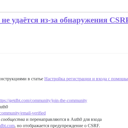
не удаётся из-за обнаружения CSRF 
инструкциями в статье
Настройка регистрации и входа с помощь
ttps://getdbt.com/community/join-the-community
uth0
/community/email-verified
 сообщества
и перенаправляются в Auth0 для входа
tdbt.com
, но отображается предупреждение о CSRF.