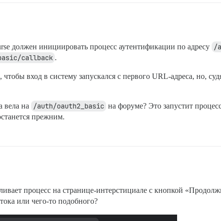
ourse должен инициировать процесс аутентификации по адресу
/
basic/callback
.
 чтобы вход в систему запускался с первого URL-адреса, но, судя
а вела на
/auth/oauth2_basic
на форуме? Это запустит процесс
останется прежним.
вливает процесс на странице-интерстициале с кнопкой «Продолж
тока или чего-то подобного?