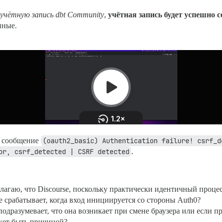
учётную запись dbt Community
,
учётная запись будет успешно с
нные.
у сообщение
(oauth2_basic) Authentication failure! csrf_de
or, csrf_detected | CSRF detected
.
лагаю, что Discourse, поскольку практически идентичный процесс
е срабатывает, когда вход инициируется со стороны Auth0?
разумевает, что она возникает при смене браузера или если п
ожет быть причиной?