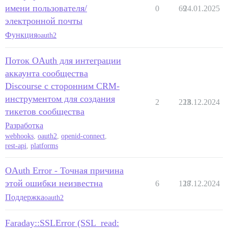
имени пользователя/
0
69
24.01.2025
электронной почты
Функция
oauth2
Поток OAuth для интеграции
аккаунта сообщества
Discourse с сторонним CRM-
инструментом для создания
2
223
18.12.2024
тикетов сообщества
Разработка
webhooks
,
oauth2
,
openid-connect
,
rest-api
,
platforms
OAuth Error - Точная причина
этой ошибки неизвестна
6
128
17.12.2024
Поддержка
oauth2
Faraday::SSLError (SSL_read: