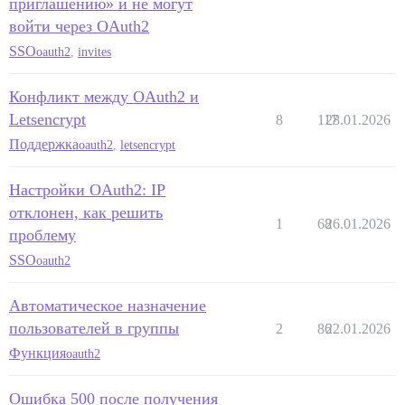
приглашению» и не могут
войти через OAuth2
SSO
oauth2
,
invites
Конфликт между OAuth2 и
Letsencrypt
8
117
28.01.2026
Поддержка
oauth2
,
letsencrypt
Настройки OAuth2: IP
отклонен, как решить
1
68
26.01.2026
проблему
SSO
oauth2
Автоматическое назначение
пользователей в группы
2
86
22.01.2026
Функция
oauth2
Ошибка 500 после получения