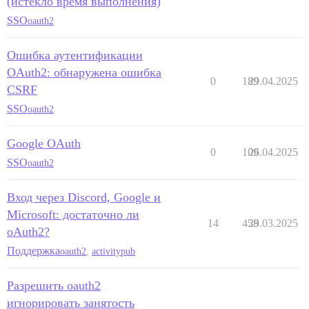
(истекло время выполнения)
SSO
oauth2
Ошибка аутентификации
OAuth2: обнаружена ошибка
0
189
29.04.2025
CSRF
SSO
oauth2
Google OAuth
0
109
26.04.2025
SSO
oauth2
Вход через Discord, Google и
Microsoft: достаточно ли
14
458
29.03.2025
oAuth2?
Поддержка
oauth2
,
activitypub
Разрешить oauth2
игнорировать занятость