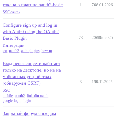
токена в плагине oauth2-basic
1
74
08.01.2026
SSO
oauth2
Configure sign up and log in
with Auth0 using the OAuth2
73
20296
16.12.2025
Basic Plugin
Интеграции
sso
,
oauth2
,
auth-plugins
,
how-to
Вход через соцсети работает
только на десктопе, но не на
мобильных устройствах
3
155
30.11.2025
(обнаружен CSRF)
SSO
mobile
,
oauth2
,
linkedin-oauth
,
google-login
,
login
Закрытый форум с входом