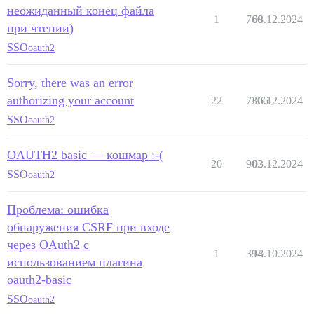
неожиданный конец файла
1
760
08.12.2024
при чтении)
SSO
oauth2
Sorry, there was an error
authorizing your account
22
7306
06.12.2024
SSO
oauth2
OAUTH2 basic — кошмар :-(
20
902
03.12.2024
SSO
oauth2
Проблема: ошибка
обнаружения CSRF при входе
через OAuth2 с
1
394
18.10.2024
использованием плагина
oauth2-basic
SSO
oauth2