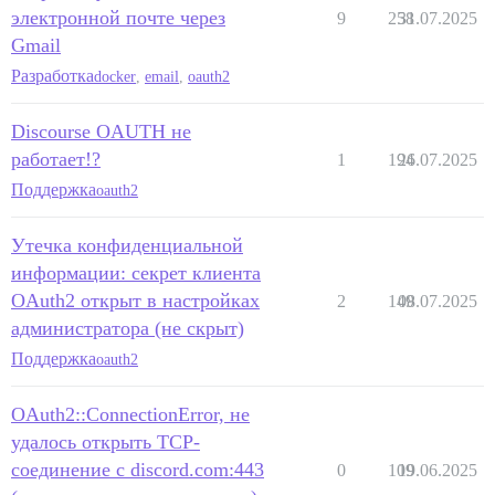
электронной почте через
9
258
31.07.2025
Gmail
Разработка
docker
,
email
,
oauth2
Discourse OAUTH не
работает!?
1
194
26.07.2025
Поддержка
oauth2
Утечка конфиденциальной
информации: секрет клиента
OAuth2 открыт в настройках
2
149
08.07.2025
администратора (не скрыт)
Поддержка
oauth2
OAuth2::ConnectionError, не
удалось открыть TCP-
соединение с discord.com:443
0
109
19.06.2025