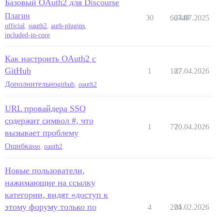
Базовый OAuth2 для Discourse
Плагин
30
66740
24.07.2025
official
,
oauth2
,
auth-plugins
,
included-in-core
Как настроить OAuth2 с
GitHub
1
187
27.04.2026
Дополнительно
github
,
oauth2
URL провайдера SSO
содержит символ #, что
1
77
20.04.2026
вызывает проблему
Ошибка
sso
,
oauth2
Новые пользователи,
нажимающие на ссылку
категории, видят «доступ к
этому форуму только по
4
224
05.02.2026