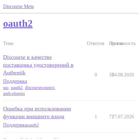
Discourse Meta
oauth2
Тема
Ответов
Просм.
Активность
Discourse в качестве
поставщика удостоверений в
Authentik
0
32
04.08.2026
Поддержка
sso
,
oauth2
,
discourseconnect
,
auth-plugins
Ошибка при использовании
функции внешнего входа
1
77
27.07.2026
Поддержка
oauth2