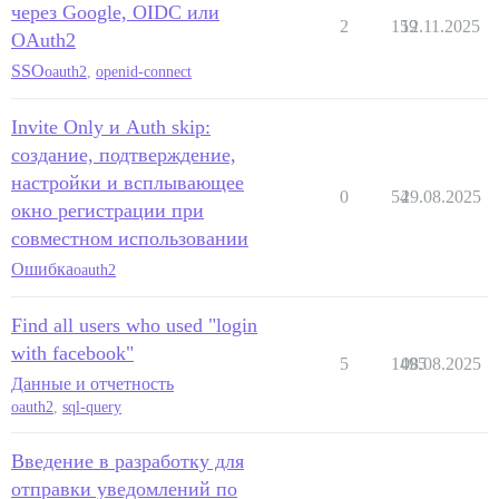
через Google, OIDC или
2
159
12.11.2025
OAuth2
SSO
oauth2
,
openid-connect
Invite Only и Auth skip:
создание, подтверждение,
настройки и всплывающее
0
54
29.08.2025
окно регистрации при
совместном использовании
Ошибка
oauth2
Find all users who used "login
with facebook"
5
1495
08.08.2025
Данные и отчетность
oauth2
,
sql-query
Введение в разработку для
отправки уведомлений по