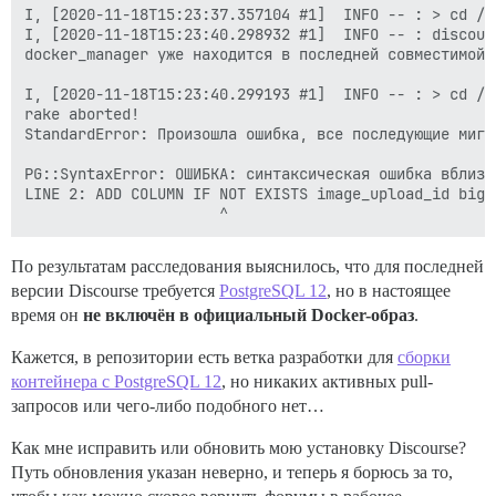
I, [2020-11-18T15:23:37.357104 #1]  INFO -- : > cd /v
I, [2020-11-18T15:23:40.298932 #1]  INFO -- : discour
docker_manager уже находится в последней совместимой в
I, [2020-11-18T15:23:40.299193 #1]  INFO -- : > cd /v
rake aborted!

StandardError: Произошла ошибка, все последующие мигра
PG::SyntaxError: ОШИБКА: синтаксическая ошибка вблизи 
LINE 2: ADD COLUMN IF NOT EXISTS image_upload_id bigin
По результатам расследования выяснилось, что для последней
версии Discourse требуется
PostgreSQL 12
, но в настоящее
время он
не включён в официальный Docker-образ
.
Кажется, в репозитории есть ветка разработки для
сборки
контейнера с PostgreSQL 12
, но никаких активных pull-
запросов или чего-либо подобного нет…
Как мне исправить или обновить мою установку Discourse?
Путь обновления указан неверно, и теперь я борюсь за то,