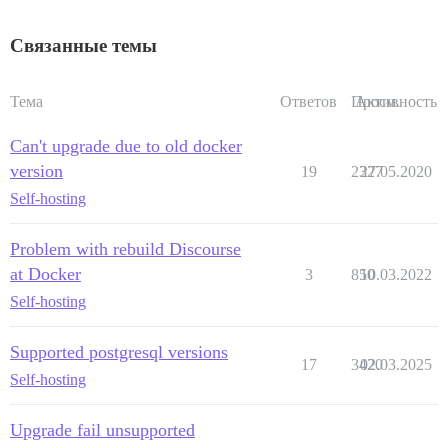
Связанные темы
Тема
Ответов
Просм.
Активность
Can't upgrade due to old docker
version
19
2327
27.05.2020
Self-hosting
Problem with rebuild Discourse
at Docker
3
850
10.03.2022
Self-hosting
Supported postgresql versions
17
3420
02.03.2025
Self-hosting
Upgrade fail unsupported