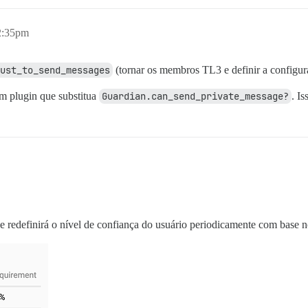
2:35pm
ust_to_send_messages
(tornar os membros TL3 e definir a configu
um plugin que substitua
Guardian.can_send_private_message?
. I
se redefinirá o nível de confiança do usuário periodicamente com base no