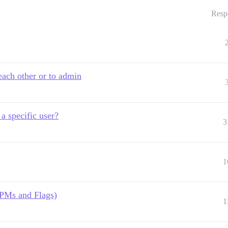
Resp
each other or to admin
 a specific user?
3
1
(PMs and Flags)
1