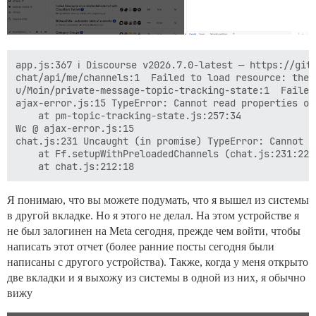
app.js:367 ℹ️ Discourse v2026.7.0-latest — https://git
chat/api/me/channels:1  Failed to load resource: the 
u/Moin/private-message-topic-tracking-state:1  Failed
ajax-error.js:15 TypeError: Cannot read properties of
    at pm-topic-tracking-state.js:257:34

Wc @ ajax-error.js:15

chat.js:231 Uncaught (in promise) TypeError: Cannot r
    at Ff.setupWithPreloadedChannels (chat.js:231:22)

Я понимаю, что вы можете подумать, что я вышел из системы
в другой вкладке. Но я этого не делал. На этом устройстве я
не был залогинен на Meta сегодня, прежде чем войти, чтобы
написать этот отчет (более ранние посты сегодня были
написаны с другого устройства). Также, когда у меня открыто
две вкладки и я выхожу из системы в одной из них, я обычно
вижу