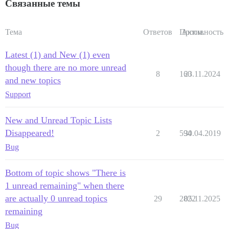
Связанные темы
Тема
Ответов
Просм.
Активность
Latest (1) and New (1) even
though there are no more unread
8
160
23.11.2024
and new topics
Support
New and Unread Topic Lists
Disappeared!
2
594
30.04.2019
Bug
Bottom of topic shows "There is
1 unread remaining" when there
are actually 0 unread topics
29
2822
05.11.2025
remaining
Bug