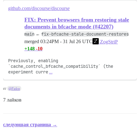
github.com/discourse/discourse
FIX: Prevent browsers from restoring stale
documents in bfcache mode (#42207)
main
fix-bfcache-stale-document-restores
←
merged
03:24PM - 31 Jul 26 UTC
ZogStriP
+148
-10
Previously, enabling 
`cache_control_bfcache_compatibility` (the 
experiment curre
…
cc
@Falco
7 лайков
следующая страница →