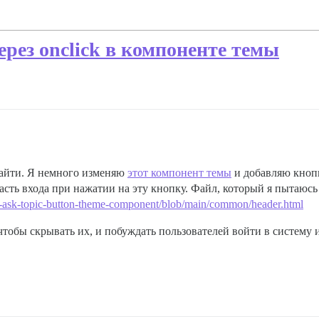
рез onclick в компоненте темы
найти. Я немного изменяю
этот компонент темы
и добавляю кнопк
ть входа при нажатии на эту кнопку. Файл, который я пытаюсь ис
ge-ask-topic-button-theme-component/blob/main/common/header.html
тобы скрывать их, и побуждать пользователей войти в систему и