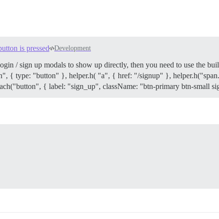
utton is pressed
Development
login / sign up modals to show up directly, then you need to use the b
tn", { type: "button" }, helper.h( "a", { href: "/signup" }, helper.h("sp
ttach("button", { label: "sign_up", className: "btn-primary btn-small 