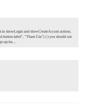
uilt-in showLogin and showCreateAccont actions.
an.d-button-label", "Tham Gia") ) ) you should use
sign-up-bu…