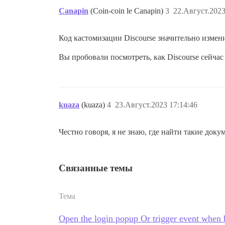
Canapin
(Coin-coin le Canapin)
3
22.Август.2023
Код кастомизации Discourse значительно измен
Вы пробовали посмотреть, как Discourse сейчас
kuaza
(kuaza)
4
23.Август.2023 17:14:46
Честно говоря, я не знаю, где найти такие доку
Связанные темы
Тема
Open the login popup Or trigger event when b