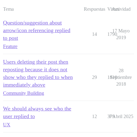
Tema
Respuestas
Vistas
Actividad
Question/suggestion about
arrow/icon referencing replied
17 Mayo
14
1790
to post
2019
Feature
Users deleting their post then
reposting because it does not
28
show who they replied to when
29
1810
Septiembre
2018
immediately above
Community Building
We should always see who the
user replied to
12
379
9 Abril 2025
UX