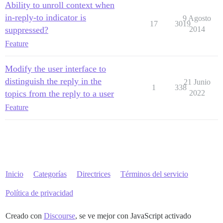
Ability to unroll context when
in-reply-to indicator is
9 Agosto
17
3019
suppressed?
2014
Feature
Modify the user interface to
distinguish the reply in the
21 Junio
1
338
topics from the reply to a user
2022
Feature
Inicio
Categorías
Directrices
Términos del servicio
Política de privacidad
Creado con
Discourse
, se ve mejor con JavaScript activado