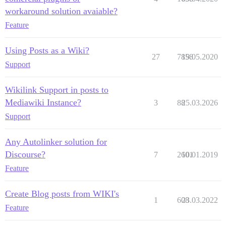
workaround solution avaiable?
Feature
Using Posts as a Wiki?
27
7858
19.05.2020
Support
Wikilink Support in posts to
Mediawiki Instance?
3
88
25.03.2026
Support
Any Autolinker solution for
Discourse?
7
2601
10.01.2019
Feature
Create Blog posts from WIKI's
1
608
23.03.2022
Feature