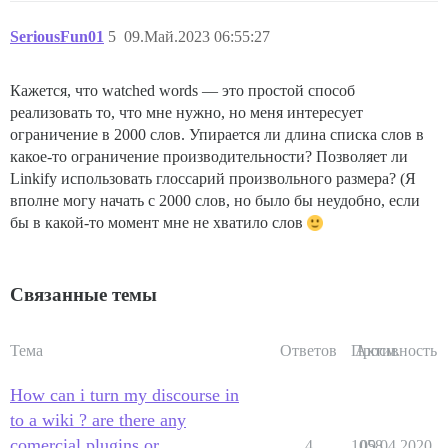
SeriousFun01
5
09.Май.2023 06:55:27
Кажется, что watched words — это простой способ
реализовать то, что мне нужно, но меня интересует
ограничение в 2000 слов. Упирается ли длина списка слов в
какое-то ограничение производительности? Позволяет ли
Linkify использовать глоссарий произвольного размера? (Я
вполне могу начать с 2000 слов, но было бы неудобно, если
бы в какой-то момент мне не хватило слов
Связанные темы
Тема
Ответов
Просм.
Активность
How can i turn my discourse in
to a wiki ? are there any
comercial plugins or
4
1058
09.04.2020