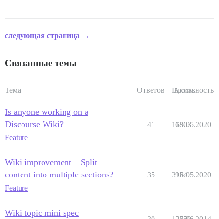
следующая страница →
Связанные темы
Тема
Ответов
Просм.
Активность
Is anyone working on a
Discourse Wiki?
41
16863
15.05.2020
Feature
Wiki improvement – Split
content into multiple sections?
35
3954
18.05.2020
Feature
Wiki topic mini spec
30
12759
25.06.2014