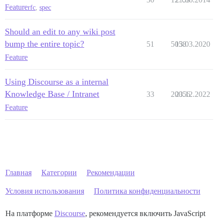
Feature
rfc
,
spec
Should an edit to any wiki post
bump the entire topic?
51
5058
13.03.2020
Feature
Using Discourse as a internal
Knowledge Base / Intranet
33
20056
23.12.2022
Feature
Главная
Категории
Рекомендации
Условия использования
Политика конфиденциальности
На платформе
Discourse
, рекомендуется включить JavaScript