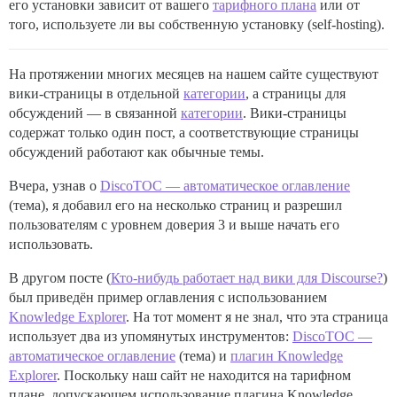
его установки зависит от вашего
тарифного плана
или от
того, используете ли вы собственную установку (self-hosting).
На протяжении многих месяцев на нашем сайте существуют
вики-страницы в отдельной
категории
, а страницы для
обсуждений — в связанной
категории
. Вики-страницы
содержат только один пост, а соответствующие страницы
обсуждений работают как обычные темы.
Вчера, узнав о
DiscoTOC — автоматическое оглавление
(тема), я добавил его на несколько страниц и разрешил
пользователям с уровнем доверия 3 и выше начать его
использовать.
В другом посте (
Кто-нибудь работает над вики для Discourse?
)
был приведён пример оглавления с использованием
Knowledge Explorer
. На тот момент я не знал, что эта страница
использует два из упомянутых инструментов:
DiscoTOC —
автоматическое оглавление
(тема) и
плагин Knowledge
Explorer
. Поскольку наш сайт не находится на тарифном
плане, допускающем использование плагина Knowledge