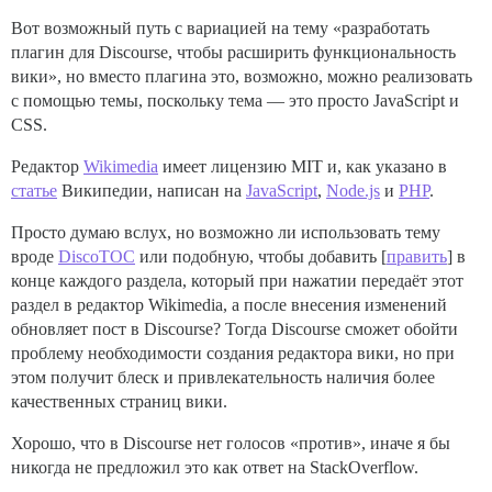
Вот возможный путь с вариацией на тему «разработать
плагин для Discourse, чтобы расширить функциональность
вики», но вместо плагина это, возможно, можно реализовать
с помощью темы, поскольку тема — это просто JavaScript и
CSS.
Редактор
Wikimedia
имеет лицензию MIT и, как указано в
статье
Википедии, написан на
JavaScript
,
Node.js
и
PHP
.
Просто думаю вслух, но возможно ли использовать тему
вроде
DiscoTOC
или подобную, чтобы добавить [
править
] в
конце каждого раздела, который при нажатии передаёт этот
раздел в редактор Wikimedia, а после внесения изменений
обновляет пост в Discourse? Тогда Discourse сможет обойти
проблему необходимости создания редактора вики, но при
этом получит блеск и привлекательность наличия более
качественных страниц вики.
Хорошо, что в Discourse нет голосов «против», иначе я бы
никогда не предложил это как ответ на StackOverflow.