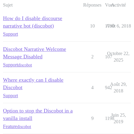
Sujet
Réponses
Vues
Activité
How do I disable discourse
narrative bot (discobot)
10
1790
Août 6, 2018
Support
Discobot Narrative Welcome
Octobre 22,
Message Disabled
2
107
2025
Support
discobot
Where exactly can I disable
Août 29,
Discobot
4
942
2018
Support
Option to stop the Discobot in a
Juin 25,
vanilla install
9
1198
2019
Feature
discobot