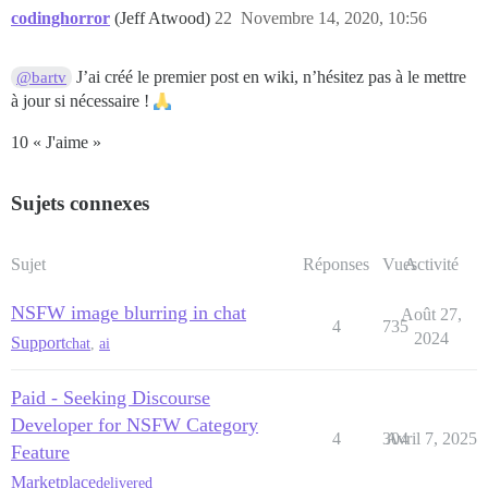
codinghorror
(Jeff Atwood)
22
Novembre 14, 2020, 10:56
J’ai créé le premier post en wiki, n’hésitez pas à le mettre
@bartv
à jour si nécessaire !
10 « J'aime »
Sujets connexes
Sujet
Réponses
Vues
Activité
NSFW image blurring in chat
Août 27,
4
735
2024
Support
chat
,
ai
Paid - Seeking Discourse
Developer for NSFW Category
4
304
Avril 7, 2025
Feature
Marketplace
delivered