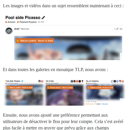
        content: '⚠️ Contenu mature - Survolez pour af
Les images et vidéos dans un sujet ressemblent maintenant à ceci :
        background: #e86800;

	}

	.topic-body .cooked a.lightbox:before, 

	.topic-body .cooked iframe:before {

        top: 15px;

        left: 10px;

	}

	.topic-thumbnail a:before {

        top: 65px;

Et dans toutes les galeries en mosaïque TLP, nous avons :
        left: 20px;

	}

	.topic-body .cooked a.lightbox:hover:before, 

	.topic-body .cooked iframe:hover:before,

	.topic-thumbnail a:hover:before {		

	    display:none;

	}

Ensuite, nous avons ajouté une préférence permettant aux
utilisateurs de désactiver le flou pour leur compte. Cela s’est avéré
plus facile à mettre en œuvre que prévu grâce aux champs