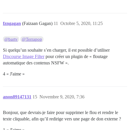
	.topic-body .cooked a.lightbox:before, 

	.topic-body .cooked iframe:before {

    top: 50%;

    left: 10px;

fzngagan
(Faizaan Gagan)
11
Octobre 5, 2020, 11:25
    right: 10px;

    text-align:center;

	}

@bartv
@Terrapop
	.topic-thumbnail a:before {

Si quelqu’un souhaite s’en charger, il est possible d’utiliser
    top: 65px;

Discourse Image Filter
pour créer un plugin de « floutage
    left: 20px;

	}

automatique des contenus NSFW ».
}

4 « J'aime »
/* masquer les champs personnalisés du formulaire d'in
.login-form .user-fields {display:none;}

anon89147131
15
Novembre 9, 2020, 7:36
/* désactiver le flou NSFW pour les utilisateurs qui 
.nsfw-always-show .tag-nsfw {

	.topic-body .cooked img, 

Bonjour, que devrais-je faire pour supprimer le flou et rendre le
	.topic-body .cooked iframe, 

texte cliquable, afin qu’il redirige vers une page de don externe ?
	.topic-body .cooked .lazyYT-container, 

	.topic-thumbnail img {

1 « J'aime »