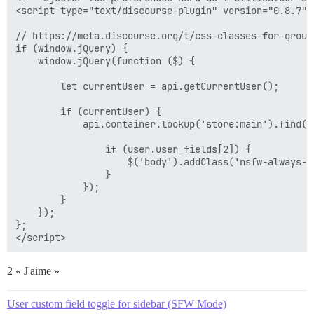
<script type="text/discourse-plugin" version="0.8.7">

// https://meta.discourse.org/t/css-classes-for-group
if (window.jQuery) {

    window.jQuery(function ($) {

        let currentUser = api.getCurrentUser();

        if (currentUser) {

            api.container.lookup('store:main').find('
                if (user.user_fields[2]) {

                    $('body').addClass('nsfw-always-sh
                }

            });

        }

    });

};

2 « J'aime »
User custom field toggle for sidebar (SFW Mode)