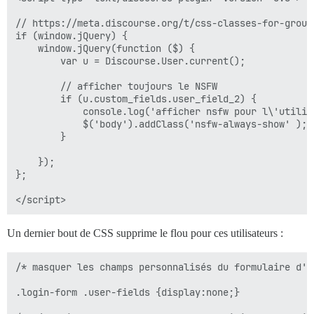
// https://meta.discourse.org/t/css-classes-for-group
if (window.jQuery) {

    window.jQuery(function ($) {

        var u = Discourse.User.current();

        // afficher toujours le NSFW

        if (u.custom_fields.user_field_2) {

            console.log('afficher nsfw pour l\'utilisa
            $('body').addClass('nsfw-always-show' );

        }

    });

};

Un dernier bout de CSS supprime le flou pour ces utilisateurs :
/* masquer les champs personnalisés du formulaire d'in
.login-form .user-fields {display:none;}
