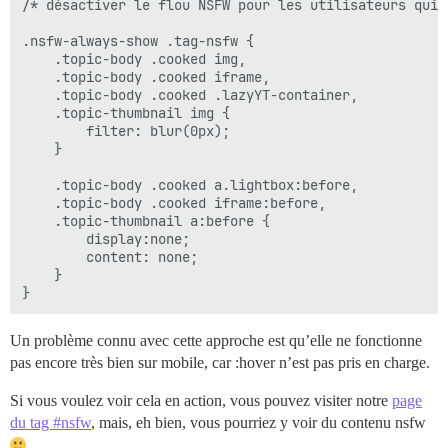
/* désactiver le flou NSFW pour les utilisateurs qui 
.nsfw-always-show .tag-nsfw {

	.topic-body .cooked img, 

	.topic-body .cooked iframe, 

	.topic-body .cooked .lazyYT-container, 

	.topic-thumbnail img {

        filter: blur(0px);	

	}

	.topic-body .cooked a.lightbox:before, 

	.topic-body .cooked iframe:before,

	.topic-thumbnail a:before {

	    display:none;

	    content: none;

	}

Un problème connu avec cette approche est qu’elle ne fonctionne
pas encore très bien sur mobile, car :hover n’est pas pris en charge.
Si vous voulez voir cela en action, vous pouvez visiter notre
page
du tag #nsfw
, mais, eh bien, vous pourriez y voir du contenu nsfw