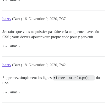
    filter: blur(0px);	

	}

	.topic-body .cooked a.lightbox:before, 

	.topic-body .cooked iframe:before,

bartv
(Bart )
16
Novembre 9, 2020, 7:37
	.topic-thumbnail a:before {

	    display:none;

	    content: none;

Je crains que vous ne puissiez pas faire cela uniquement avec du
	}

CSS ; vous devrez ajouter votre propre code pour y parvenir.
2 « J'aime »
bartv
(Bart )
18
Novembre 9, 2020, 7:42
Supprimez simplement les lignes
filter: blur(10px);	
du
CSS.
5 « J'aime »