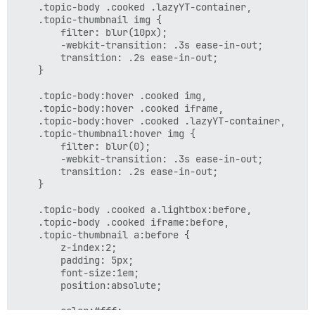
	.topic-body .cooked .lazyYT-container, 

	.topic-thumbnail img {

        filter: blur(10px);	

        -webkit-transition: .3s ease-in-out;

        transition: .2s ease-in-out;

	}

	.topic-body:hover .cooked img, 

	.topic-body:hover .cooked iframe,

	.topic-body:hover .cooked .lazyYT-container, 			

	.topic-thumbnail:hover img {

        filter: blur(0);	

        -webkit-transition: .3s ease-in-out;

        transition: .2s ease-in-out;

	}

	.topic-body .cooked a.lightbox:before, 

	.topic-body .cooked iframe:before,

	.topic-thumbnail a:before {

	    z-index:2;

        padding: 5px;

        font-size:1em;

        position:absolute;

        color:#fff;
