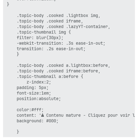
}

	.topic-body .cooked .lightbox img, 

	.topic-body .cooked iframe, 

	.topic-body .cooked .lazyYT-container, 

	.topic-thumbnail img {

    filter: blur(30px);	

    -webkit-transition: .3s ease-in-out;

    transition: .2s ease-in-out;

	}

	.topic-body .cooked a.lightbox:before, 

	.topic-body .cooked iframe:before,

	.topic-thumbnail a:before {

	    z-index:2;

    padding: 5px;

    font-size:1em;

    position:absolute;

    color:#fff;

    content: '⚠️ Contenu mature - Cliquez pour voir l'i
    background: #000;

	}
