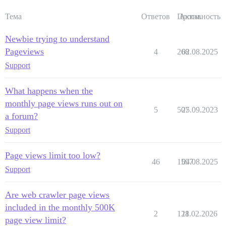
Тема
Ответов
Просм.
Активность
Newbie trying to understand
Pageviews
4
268
02.08.2025
Support
What happens when the
monthly page views runs out on
5
507
25.09.2023
a forum?
Support
Page views limit too low?
46
1597
04.08.2025
Support
Are web crawler page views
included in the monthly 500K
2
128
11.02.2026
page view limit?