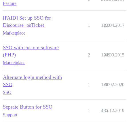
Feature
[PAID] Set up SSO for
Discourse+osTicket
1
1100
22.04.2017
Marketplace
SSO with custom software
(PHP)
2
1219
04.09.2015
Marketplace
Alternate login method with
SSO
1
1347
28.02.2020
SSO
Seprate Button for SSO
1
456
31.12.2019
Support