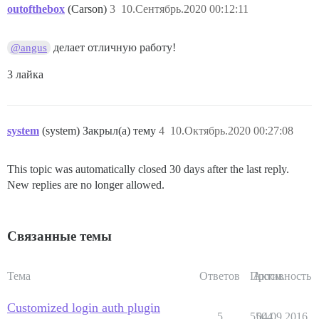
outofthebox
(Carson)
3
10.Сентябрь.2020 00:12:11
делает отличную работу!
@angus
3 лайка
system
(system) Закрыл(а) тему
4
10.Октябрь.2020 00:27:08
This topic was automatically closed 30 days after the last reply.
New replies are no longer allowed.
Связанные темы
Тема
Ответов
Просм.
Активность
Customized login auth plugin
5
5504
04.09.2016