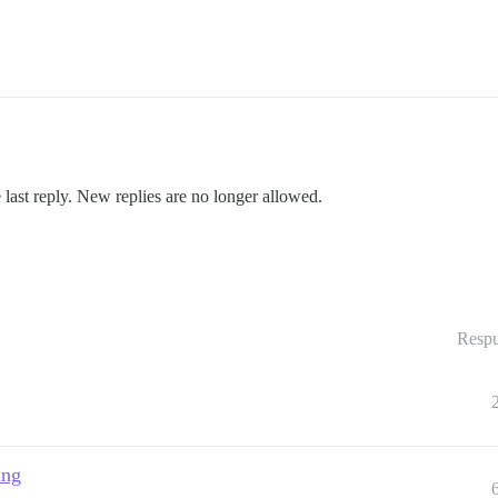
 last reply. New replies are no longer allowed.
Respu
ing