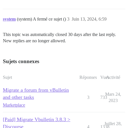
system
(system) A fermé ce sujet ()
3
Juin 13, 2024, 6:59
This topic was automatically closed 30 days after the last reply.
New replies are no longer allowed.
Sujets connexes
Sujet
Réponses
Vues
Activité
Migrate a forum from vBulletin
Mars 24,
and other tasks
3
733
2023
Marketplace
[Paid] Migrate Vbulletin 3.8.3 >
Juillet 28,
Discourse
4
1338