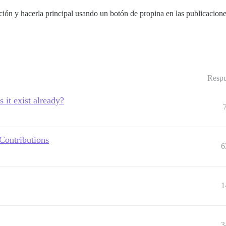
ción y hacerla principal usando un botón de propina en las publicacion
Respu
s it exist already?
ontributions
6
1
3