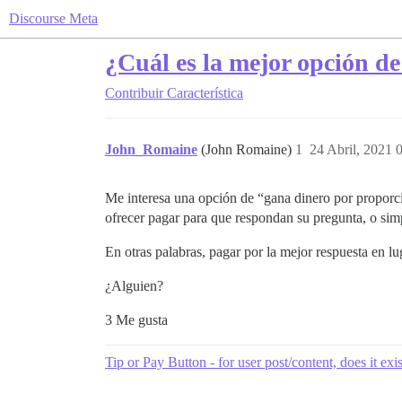
Discourse Meta
¿Cuál es la mejor opción de
Contribuir
Característica
John_Romaine
(John Romaine)
1
24 Abril, 2021 
Me interesa una opción de “gana dinero por proporci
ofrecer pagar para que respondan su pregunta, o sim
En otras palabras, pagar por la mejor respuesta en l
¿Alguien?
3 Me gusta
Tip or Pay Button - for user post/content, does it exi