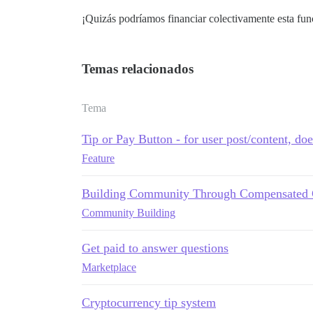
¡Quizás podríamos financiar colectivamente esta fun
Temas relacionados
Tema
Tip or Pay Button - for user post/content, doe
Feature
Building Community Through Compensated C
Community Building
Get paid to answer questions
Marketplace
Cryptocurrency tip system