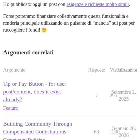
Ho pubblicato oggi un post con
esigenze e richieste molto simili
.
Forse potremmo finanziare collettivamente questa funzionalità e
renderla principale utilizzando un pulsante di “mancia” sui post per
raccogliere i fondi!
Argomenti correlati
Argomento
Risposte
Visualizzazioni
Attività
Tip or Pay Button - for user
post/content, does it exist
Settembre 2,
7
295
already?
2025
Feature
Building Community Through
Gennaio 20,
Compensated Contributions
63
1290
2026