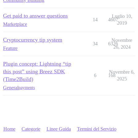
Community Building
Get paid to answer questions
Luglio 10,
14
4607
2019
Marketplace
Cryptocurrency tip system
Novembre
34
6326
26, 2024
Feature
Plugin concept: Lightning “tip
this post” using Breez SDK
Novembre 6,
6
168
(Time2Build)
2025
General
payments
Home
Categorie
Linee Guida
Termini del Servizio