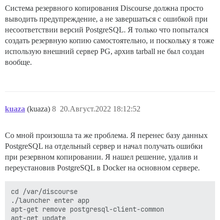
Система резервного копирования Discourse должна просто
выводить предупреждение, а не завершаться с ошибкой при
несоответствии версий PostgreSQL. Я только что попытался
создать резервную копию самостоятельно, и поскольку я тоже
использую внешний сервер PG, архив tarball не был создан
вообще.
kuaza
(kuaza)
8
20.Август.2022 18:12:52
Со мной произошла та же проблема. Я перенес базу данных
PostgreSQL на отдельный сервер и начал получать ошибки
при резервном копировании. Я нашел решение, удалив и
переустановив PostgreSQL в Docker на основном сервере.
cd /var/discourse

./launcher enter app

apt-get remove postgresql-client-common

apt-get update
