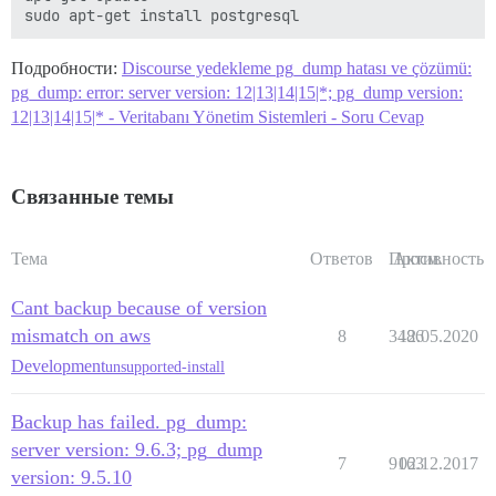
Подробности:
Discourse yedekleme pg_dump hatası ve çözümü:
pg_dump: error: server version: 12|13|14|15|*; pg_dump version:
12|13|14|15|* - Veritabanı Yönetim Sistemleri - Soru Cevap
Связанные темы
Тема
Ответов
Просм.
Активность
Cant backup because of version
mismatch on aws
8
3486
12.05.2020
Development
unsupported-install
Backup has failed. pg_dump:
server version: 9.6.3; pg_dump
7
9163
02.12.2017
version: 9.5.10