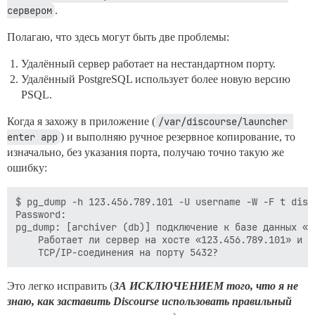
сервером
.
Полагаю, что здесь могут быть две проблемы:
Удалённый сервер работает на нестандартном порту.
Удалённый PostgreSQL использует более новую версию
PSQL.
Когда я захожу в приложение (
/var/discourse/launcher 
enter app
) и выполняю ручное резервное копирование, то
изначально, без указания порта, получаю точно такую же
ошибку:
$ pg_dump -h 123.456.789.101 -U username -W -F t disc
Password:

pg_dump: [archiver (db)] подключение к базе данных «d
	Работает ли сервер на хосте «123.456.789.101» и принимает ли он

Это легко исправить (
ЗА ИСКЛЮЧЕНИЕМ того, что я не
знаю, как заставить Discourse использовать правильный