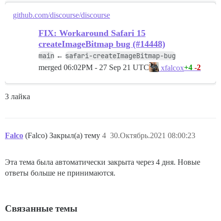
github.com/discourse/discourse
FIX: Workaround Safari 15
createImageBitmap bug (#14448)
main
safari-createImageBitmap-bug
←
merged
06:02PM - 27 Sep 21 UTC
+4
-2
xfalcox
3 лайка
Falco
(Falco) Закрыл(а) тему
4
30.Октябрь.2021 08:00:23
Эта тема была автоматически закрыта через 4 дня. Новые
ответы больше не принимаются.
Связанные темы