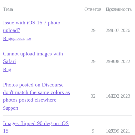
Тема
Ответов
Просм.
Активность
Issue with iOS 16.7 photo
upload?
29
290
29.07.2026
Bug
uploads
,
ios
Cannot upload images with
Safari
29
2990
13.08.2022
Bug
Photos posted on Discourse
don't match the same colors as
32
1602
14.02.2023
photos posted elsewhere
Support
Images flipped 90 deg on iOS
15
9
1083
27.09.2021