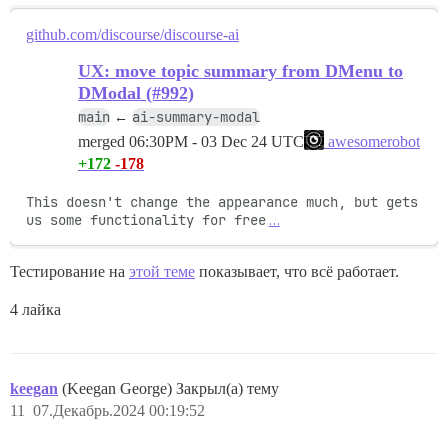
github.com/discourse/discourse-ai
UX: move topic summary from DMenu to
DModal (#992)
main
ai-summary-modal
←
merged
06:30PM - 03 Dec 24 UTC
awesomerobot
+172
-178
This doesn't change the appearance much, but gets 
us some functionality for free
…
Тестирование на
этой теме
показывает, что всё работает.
4 лайка
keegan
(Keegan George) Закрыл(а) тему
11
07.Декабрь.2024 00:19:52