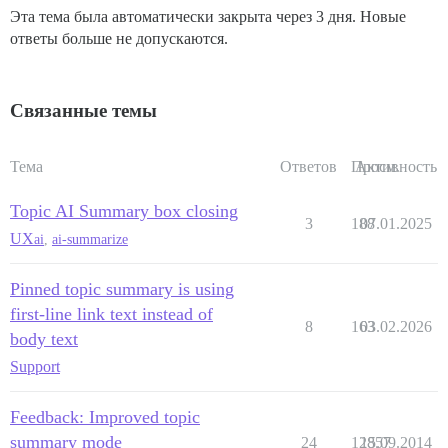
Эта тема была автоматически закрыта через 3 дня. Новые
ответы больше не допускаются.
Связанные темы
Тема
Ответов
Просм.
Активность
Topic AI Summary box closing
3
188
07.01.2025
UX
ai
,
ai-summarize
Pinned topic summary is using
first-line link text instead of
8
163
03.02.2026
body text
Support
Feedback: Improved topic
summary mode
24
12857
15.09.2014