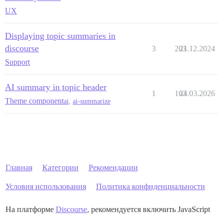
UX
Displaying topic summaries in
discourse
3
203
21.12.2024
Support
AI summary in topic header
1
163
24.03.2026
Theme component
ai
,
ai-summarize
Главная
Категории
Рекомендации
Условия использования
Политика конфиденциальности
На платформе
Discourse
, рекомендуется включить JavaScript