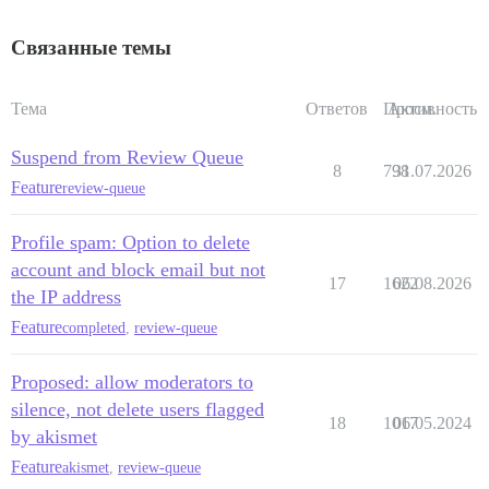
Связанные темы
Тема
Ответов
Просм.
Активность
Suspend from Review Queue
8
798
31.07.2026
Feature
review-queue
Profile spam: Option to delete
account and block email but not
17
1622
06.08.2026
the IP address
Feature
completed
,
review-queue
Proposed: allow moderators to
silence, not delete users flagged
18
1017
06.05.2024
by akismet
Feature
akismet
,
review-queue