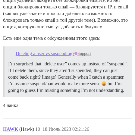
опция удаления аккаунта без блокировки email/IP, но нет
опции блокировки только email — блокируются и IP, и email
(как вы уже знаете и просили добавить возможность
блокировать только email в той другой теме). Возможно, это
опция, которую они смогут добавить в будущем.
Есть ещё одна тема с обсуждением этого здесь:
Deleting a user vs suspending?
Support
I’m surprised that “delete user” comes up instead of “suspend”.
If I delete them, since they aren’t suspended, they can just
come back right? [image] Generally when I catch a spammer,
I’d assume suspend/ban would make more sense
but I’m
going to guess I’m missing something I’m not understanding.
4 лайка
HAWK
(Hawk)
10
18.Июль.2023 02:21:26