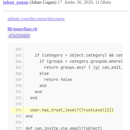
jahan_gagan
(Jahan Gagan)
17
Junho 30, 2020, 11:58am
github.com/discourse/discourse
lib/guardian.rb
67a310db0
    if (category = object.category) && catego
      if (groups = category.groups&.where(aut
        return groups.any? { |g| can_edit_gro
      else
        return false
      end
    end
  end
  user.has_trust_level?(TrustLevel[2])
end
def can_invite_via_email?(object)