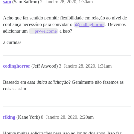
sam
(Sam Saffron)
2
Janeiro 28, 2020, 1:30am
Acho que faz sentido permitir flexibilidade em relação ao nível de
confiança necessário para convidar o
. Devemos
@codinghorror
adicionar um
a isso?
pr-welcome
2 curtidas
codinghorror
(Jeff Atwood)
3
Janeiro 28, 2020, 1:31am
Baseado em
essa única solicitação
? Geralmente não fazemos as
coisas assim.
riking
(Kane York)
8
Janeiro 28, 2020, 2:20am
Houve muitas solicitações para isso ao longo dos anos. Isso faz