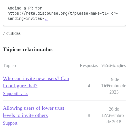
Adding a PR for 
https://meta.discourse.org/t/please-make-tl-for-
sending-invites-
…
7 curtidas
Tópicos relacionados
Tópico
Respostas
Visualizações
Atividade
Who can invite new users? Can
19 de
I configure that?
4
1591
Dezembro de
2023
Support
invites
Allowing users of lower trust
26 de
levels to invite others
8
1273
Novembro
de 2018
Support