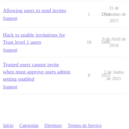
31 de
Allowing users to send invites
1
1714
Dezembro de
Support
2015
Hack to enable invitations for
9 de Abril de
Trust level 1 users
18
3490
2018
Support
Trusted users cannot invite
when must approve users admin
2 de Junho
8
1015
setting enabled
de 2021
Support
Início
Categorias
Diretrizes
Termos de Serviço