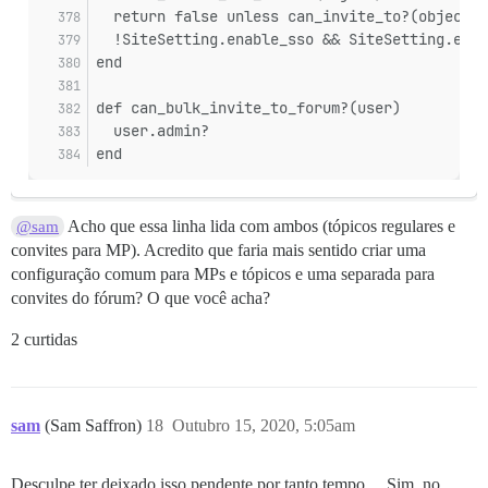
  return false unless can_invite_to?(object)
  !SiteSetting.enable_sso && SiteSetting.enab
end
def can_bulk_invite_to_forum?(user)
  user.admin?
end
Acho que essa linha lida com ambos (tópicos regulares e
@sam
convites para MP). Acredito que faria mais sentido criar uma
configuração comum para MPs e tópicos e uma separada para
convites do fórum? O que você acha?
2 curtidas
sam
(Sam Saffron)
18
Outubro 15, 2020, 5:05am
Desculpe ter deixado isso pendente por tanto tempo… Sim, no