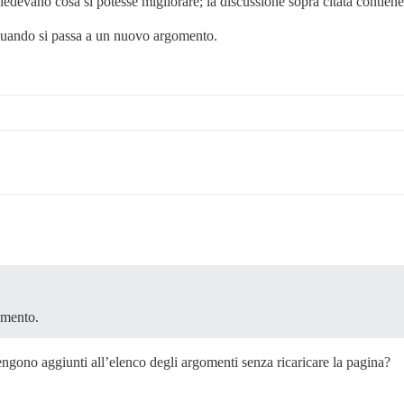
chiedevano cosa si potesse migliorare; la discussione sopra citata conti
a quando si passa a un nuovo argomento.
omento.
engono aggiunti all’elenco degli argomenti senza ricaricare la pagina?