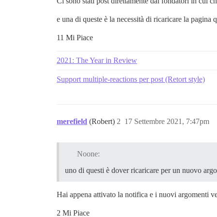
Ci sono stati post direttamente dai fondatori in cui 
e una di queste è la necessità di ricaricare la pagin
11 Mi Piace
2021: The Year in Review
Support multiple-reactions per post (Retort style)
merefield
(Robert)
2
17 Settembre 2021, 7:47pm
Noone:
uno di questi è dover ricaricare per un nuovo arg
Hai appena attivato la notifica e i nuovi argomenti v
2 Mi Piace