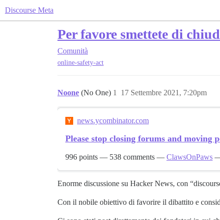
Discourse Meta
Per favore smettete di chiud
Comunità
online-safety-act
Noone
(No One)
1
17 Settembre 2021, 7:20pm
news.ycombinator.com
Please stop closing forums and moving p
996 points
—
538 comments
—
ClawsOnPaws
Enorme discussione su Hacker News, con “discourse
Con il nobile obiettivo di favorire il dibattito e 